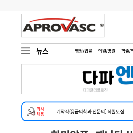
기부
모집
메디인포
인사
부음
오피니언
칼럼
건강정보
금주의 검색어
인물
초대석
피플
뉴스
행정/법률
의원/병원
학술/
1
의사인력 수급 추
동영상뉴스
2
성분명 처방
2026년 하반기 인턴 모집
포토뉴스
포토뉴스
3
AI의료
마취통증의학과 임기제 임상의사 채용
4
전공의 모집 결과
메디 Hospital
지역병원
중소병원
소아청소년과(소아응급전담) 계약직 의사
5
의사국시 합격률
의사
인포메이션
행정처분
판례
계약직(응급의학과 전문의) 직원모집
채용
하반기 전공의(레지던트1년차) 모집
학회·연수강좌
학회/연수강좌
행사