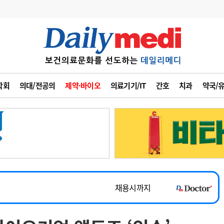
변경
사고
수첩
학회
의대/전공의
제약·바이오
의료기기/IT
간호
치과
약국/
계
6
관리급여 실시
7
지필공 지원책
~2026-08-31
8
수련환경 개선
채용시까지
9
의과대학 입시
 공개채용
채용시까지
10
약가인하
유권해석
정책/통계
공시
채용시까지
~2026-08-15