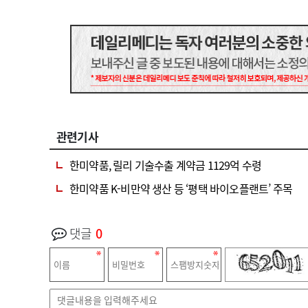
관련기사
한미약품, 릴리 기술수출 계약금 1129억 수령
한미약품 K-비만약 생산 등 ‘평택 바이오플랜트’ 주목
댓글
0