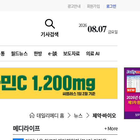
광고안내
회원가입
로그인
|
|
08.07
2026
금요일
기사검색
유통
월드뉴스
한방
e-談
보도자료
의료 AI
지침·기준·평가
약제급여 심사 결과
데일리메디 홈
뉴스
제약·바이오
메디라이프
+ More