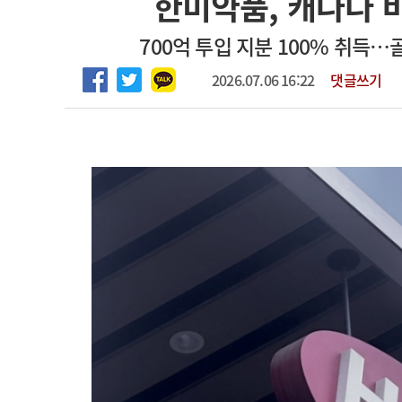
한미약품, 캐나다 
2026년 하반기 인턴 모집
고객센터
회사소개
법적고지
700억 투입 지분 100% 취득
마취통증의학과 임기제 임상의사 채용
2026.07.06 16:22
댓글쓰기