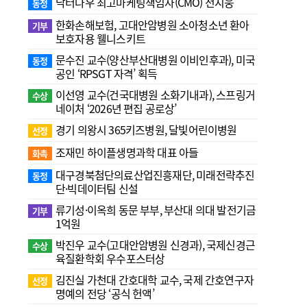
닥터나우 최고마케팅책임자(CMO) 전지웅
동정
한화손해보험, 고대안암병원 소아청소년 환아
기부
보호자용 웰니스키트
문수진 교수( 양산부산대병원 이비인후과), 미국
동정
공인 ‘RPSGT 자격’ 획득
이선영 교수(건국대병원 소화기내과), 스프링거
수상
네이처 ‘2026년 편집 공로상’
경기 의왕시 365키즈병원, 달빛어린이병원
선정
조재민 하이플생명과학 대표 아들
화촉
대구경북첨단의료산업진흥재단, 미래전략추진
동정
단·빅데이터팀 신설
류기성·이옥희 동문 부부, 부산대 의대 발전기금
기부
1억원
박진우 교수(고대안암병원 신경과), 국제신경근
수상
육질환학회 우수포스터상
김진실 가천대 간호대학 교수, 국제 간호연구자
선정
명예의 전당 ‘공식 헌액’