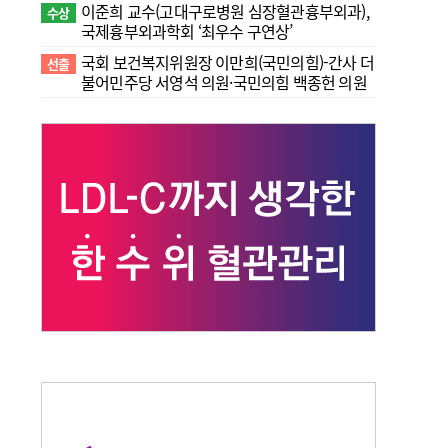
이준희 교수(고대구로병원 심장혈관흉부외과),
수상
국제흉부외과학회 ‘최우수 구연상’
국회 보건복지위원장 이만희(국민의힘)-간사 더
선출
불어민주당 서영석 의원·국민의힘 백종헌 의원