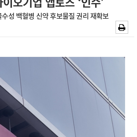
바이오기업 앱토즈 ‘인수’
~2026-08-31
광고안내
…골수성 백혈병 신약 후보물질 권리 재확보
채용시까지