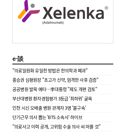
e-談
"의료일원화 유일한 방법은 한의학과 폐과"
홍승권 심평원장 " 초고가 신약, 엄격한 사후 검증"
공공병원 발목 예타…李대통령 "제도 개편 검토"
부산대병원 환자경험평가 3등급 '최하위' 굴욕
인천 시신 오배출 병원 관계자 3명 '불구속'
단기근무 의사 뽑는 'BTS 소속사' 하이브
"의료사고 이력 공개, 고위험 수술 의사 씨 마를 것"