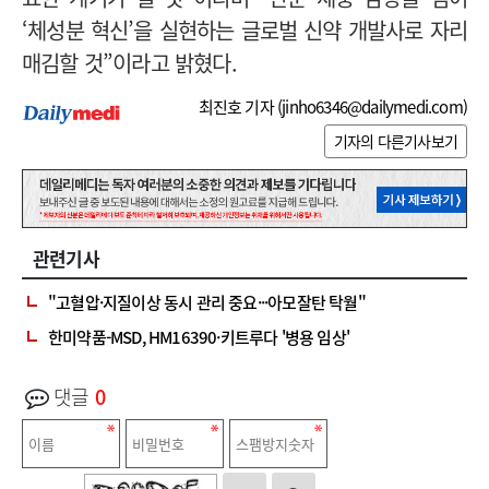
‘체성분 혁신’을 실현하는 글로벌 신약 개발사로 자리
매김할 것”이라고 밝혔다.
최진호 기자 (
jinho6346@dailymedi.com
)
기자의 다른기사보기
관련기사
"고혈압·지질이상 동시 관리 중요···아모잘탄 탁월"
한미약품-MSD, HM16390·키트루다 '병용 임상'
댓글
0