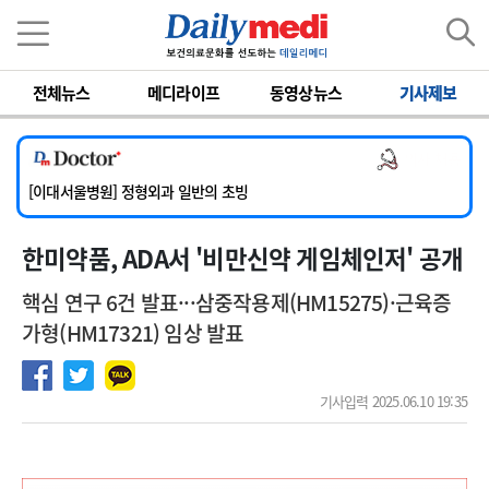
이름
비밀번호
[단국대학교병원] 임상전담교원 및 전임의 초빙
전체뉴스
메디라이프
동영상뉴스
기사제보
[해운대부민병원] [해운대] 2026년 하반기 인턴 모집
[서울아산병원] 건강증진센터 소화기파트 건진교수 초빙
의사 채용
[충남대학교병원] [세종] 임상교수요원(류마티스내과) 공개채용 상시모집
[이대서울병원] 정형외과 일반의 초빙
[단국대학교병원] 임상전담교원 및 전임의 초빙
한미약품, ADA서 '비만신약 게임체인저' 공개
[해운대부민병원] [해운대] 2026년 하반기 인턴 모집
핵심 연구 6건 발표···삼중작용제(HM15275)·근육증
가형(HM17321) 임상 발표
기사입력 2025.06.10 19:35