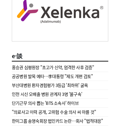
e-談
홍승권 심평원장 " 초고가 신약, 엄격한 사후 검증"
공공병원 발목 예타…李대통령 "제도 개편 검토"
부산대병원 환자경험평가 3등급 '최하위' 굴욕
인천 시신 오배출 병원 관계자 3명 '불구속'
단기근무 의사 뽑는 'BTS 소속사' 하이브
"의료사고 이력 공개, 고위험 수술 의사 씨 마를 것"
한미그룹 송영숙회장 법인카드 논란…회사 "법적대응"