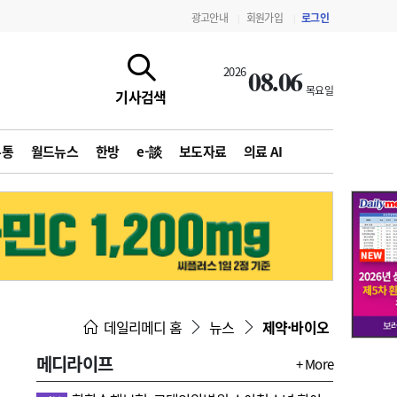
광고안내
회원가입
로그인
|
|
08.06
2026
목요일
기사검색
유통
월드뉴스
한방
e-談
보도자료
의료 AI
지침·기준·평가
약제급여 심사 결과
데일리메디 홈
뉴스
제약·바이오
메디라이프
+ More