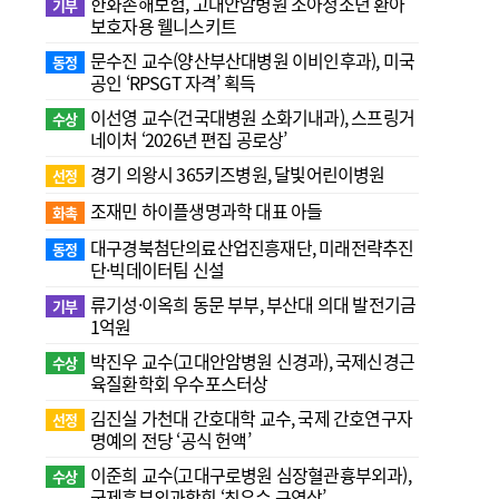
한화손해보험, 고대안암병원 소아청소년 환아
기부
보호자용 웰니스키트
문수진 교수( 양산부산대병원 이비인후과), 미국
동정
공인 ‘RPSGT 자격’ 획득
이선영 교수(건국대병원 소화기내과), 스프링거
수상
네이처 ‘2026년 편집 공로상’
경기 의왕시 365키즈병원, 달빛어린이병원
선정
조재민 하이플생명과학 대표 아들
화촉
대구경북첨단의료산업진흥재단, 미래전략추진
동정
단·빅데이터팀 신설
류기성·이옥희 동문 부부, 부산대 의대 발전기금
기부
1억원
박진우 교수(고대안암병원 신경과), 국제신경근
수상
육질환학회 우수포스터상
김진실 가천대 간호대학 교수, 국제 간호연구자
선정
명예의 전당 ‘공식 헌액’
이준희 교수(고대구로병원 심장혈관흉부외과),
수상
국제흉부외과학회 ‘최우수 구연상’