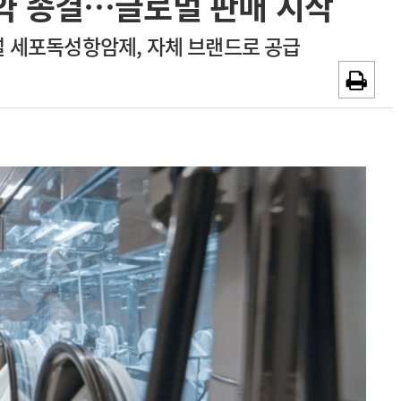
계약 종결…글로벌 판매 시작
~2026-08-31
광고안내
 세포독성항암제, 자체 브랜드로 공급
채용시까지