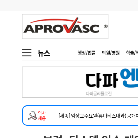
기부
모집
메디인포
인사
부음
오피니언
칼럼
건강정보
금주의 검색어
인물
초대석
피플
뉴스
행정/법률
의원/병원
학술/
1
의사인력 수급 추
동영상뉴스
2
성분명 처방
임상전담교원 및 전임의 초빙
포토뉴스
포토뉴스
3
AI의료
[해운대] 2026년 하반기 인턴 모집
4
전공의 모집 결과
메디 Hospital
지역병원
중소병원
건강증진센터 소화기파트 건진교수 초빙
5
의사국시 합격률
의사
인포메이션
행정처분
판례
[세종] 임상교수요원(류마티스내과) 공개
채용
정형외과 일반의 초빙
학회·연수강좌
학회/연수강좌
행사