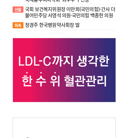
국회 보건복지위원장 이만희(국민의힘)-간사 더
선출
불어민주당 서영석 의원·국민의힘 백종헌 의원
정경주 한국병원약사회장 딸
화촉