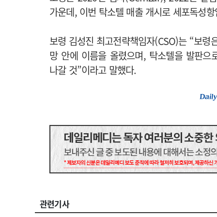
가운데, 이번 탁소텔 매출 개시로 세포독성항
보령 김성진 최고전략책임자(CSO)는 “보령
망 안에 이름을 올렸으며, 탁소텔을 발판으
나갈 것”이라고 말했다.
관련기사