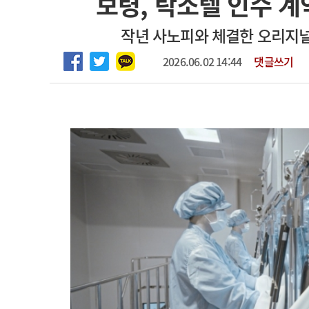
보령, 탁소텔 인수 
임상전담교원 및 전임의 초빙
고객센터
회사소개
법적고지
작년 사노피와 체결한 오리지널
[해운대] 2026년 하반기 인턴 모집
2026.06.02 14:44
댓글쓰기