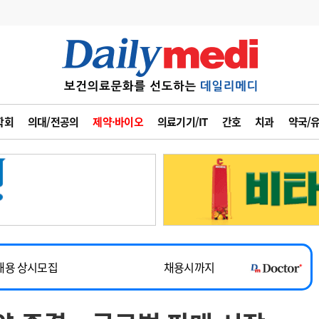
변경
사고
수첩
학회
의대/전공의
제약·바이오
의료기기/IT
간호
치과
약국/
계
6
관리급여 실시
7
지필공 지원책
~2026-08-31
8
수련환경 개선
채용시까지
9
의과대학 입시
채용시까지
10
약가인하
유권해석
정책/통계
공시
채용 상시모집
채용시까지
~2026-08-15