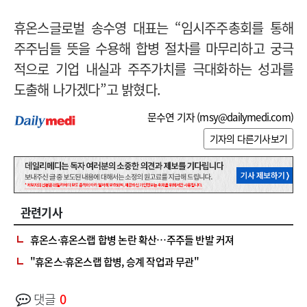
휴온스글로벌 송수영 대표는 “임시주주총회를 통해
주주님들 뜻을 수용해 합병 절차를 마무리하고 궁극
적으로 기업 내실과 주주가치를 극대화하는 성과를
도출해 나가겠다”고 밝혔다.
문수연 기자 (
msy@dailymedi.com
)
기자의 다른기사보기
관련기사
휴온스·휴온스랩 합병 논란 확산…주주들 반발 커져
"휴온스-휴온스랩 합병, 승계 작업과 무관"
댓글
0