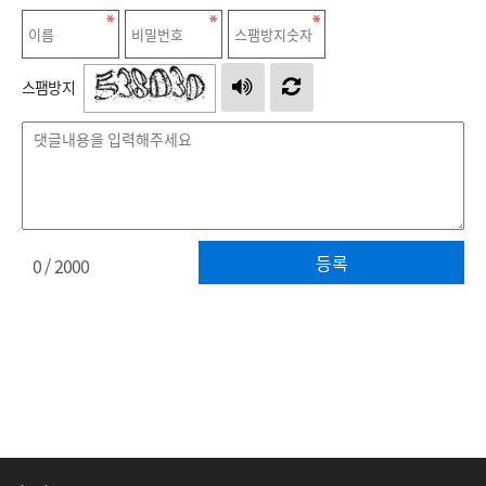
스팸방지
등록
0
/ 2000