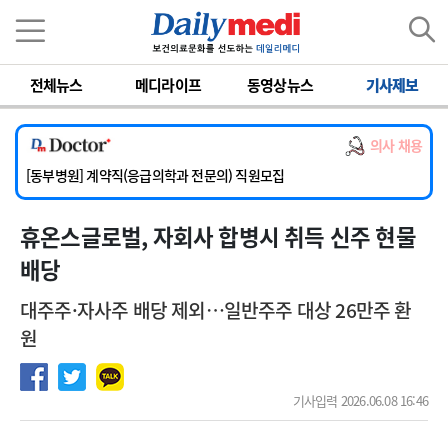
이름
비밀번호
전체뉴스
메디라이프
동영상뉴스
기사제보
[서울아산병원] 2026년 하반기 인턴 모집
[영남대학교의료원] 마취통증의학과 임기제 임상의사 채용
[충남대학교병원] 소아청소년과(소아응급전담) 계약직 의사 공개채용
의사 채용
[동부병원] 계약직(응급의학과 전문의) 직원모집
[이대목동병원] 하반기 전공의(레지던트1년차) 모집
[서울아산병원] 2026년 하반기 인턴 모집
휴온스글로벌, 자회사 합병시 취득 신주 현물
[영남대학교의료원] 마취통증의학과 임기제 임상의사 채용
배당
대주주·자사주 배당 제외…일반주주 대상 26만주 환
원
기사입력 2026.06.08 16:46