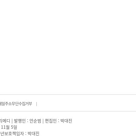
메일주소무단수집거부
|
일리메디 | 발행인 : 안순범 | 편집인 : 박대진
 11월 5일
 |청소년보호책임자 : 박대진