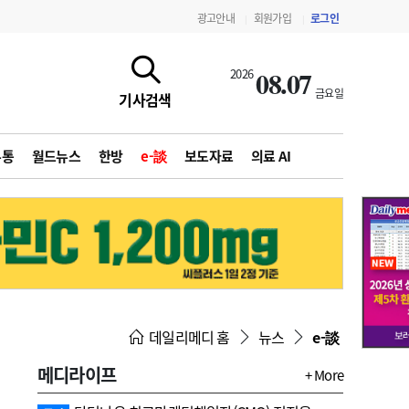
광고안내
회원가입
로그인
|
|
08.07
2026
금요일
기사검색
유통
월드뉴스
한방
e-談
보도자료
의료 AI
지침·기준·평가
약제급여 심사 결과
데일리메디 홈
뉴스
e-談
메디라이프
+ More