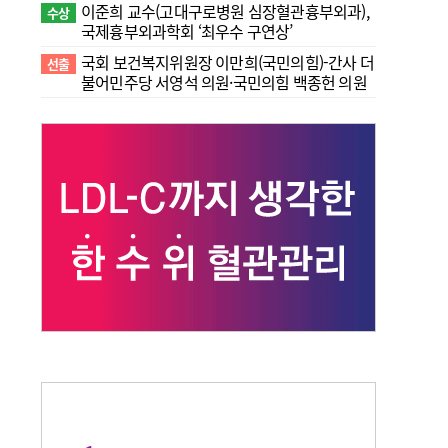
이준희 교수(고대구로병원 심장혈관흉부외과),
수상
국제흉부외과학회 ‘최우수 구연상’
국회 보건복지위원장 이만희(국민의힘)-간사 더
선출
불어민주당 서영석 의원·국민의힘 백종헌 의원