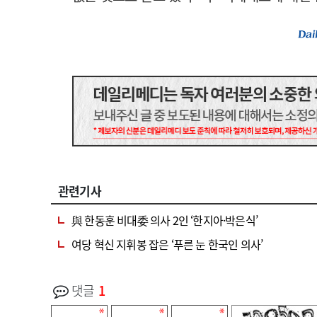
관련기사
與 한동훈 비대委 의사 2인 ‘한지아·박은식’
여당 혁신 지휘봉 잡은 ‘푸른 눈 한국인 의사’
댓글
1