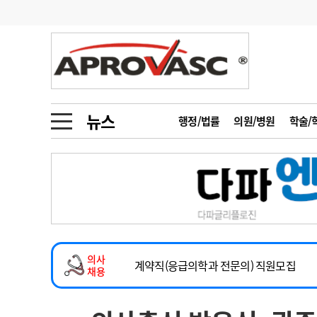
기부
모집
메디인포
인사
부음
오피니언
칼럼
건강정보
금주의 검색어
인물
초대석
피플
뉴스
행정/법률
의원/병원
학술/
1
의사인력 수급 추
동영상뉴스
2
성분명 처방
2026년 하반기 인턴 모집
포토뉴스
포토뉴스
3
AI의료
마취통증의학과 임기제 임상의사 채용
4
전공의 모집 결과
메디 Hospital
지역병원
중소병원
소아청소년과(소아응급전담) 계약직 의사
5
의사국시 합격률
의사
인포메이션
행정처분
판례
계약직(응급의학과 전문의) 직원모집
채용
하반기 전공의(레지던트1년차) 모집
학회·연수강좌
학회/연수강좌
행사