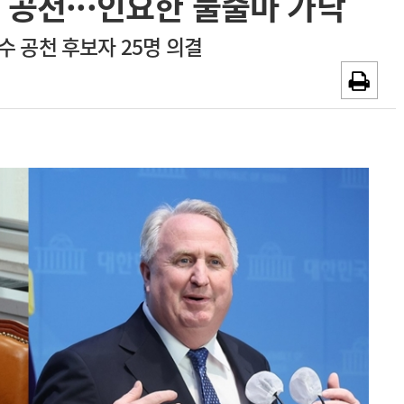
 공천···인요한 불출마 가닥
~2026-08-31
광고안내
수 공천 후보자 25명 의결
채용시까지