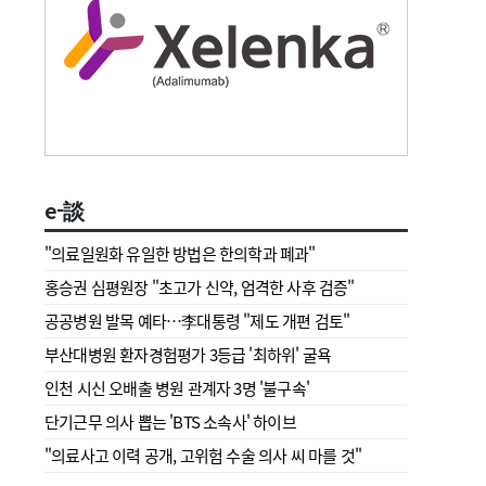
e-談
"의료일원화 유일한 방법은 한의학과 폐과"
홍승권 심평원장 " 초고가 신약, 엄격한 사후 검증"
공공병원 발목 예타…李대통령 "제도 개편 검토"
부산대병원 환자경험평가 3등급 '최하위' 굴욕
인천 시신 오배출 병원 관계자 3명 '불구속'
단기근무 의사 뽑는 'BTS 소속사' 하이브
"의료사고 이력 공개, 고위험 수술 의사 씨 마를 것"