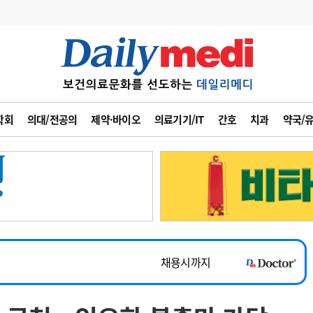
변경
사고
수첩
학회
의대/전공의
제약·바이오
의료기기/IT
간호
치과
약국/
계
6
관리급여 실시
7
지필공 지원책
~2026-08-31
8
수련환경 개선
채용시까지
9
의과대학 입시
 공개채용
채용시까지
10
약가인하
유권해석
정책/통계
공시
채용시까지
~2026-08-15