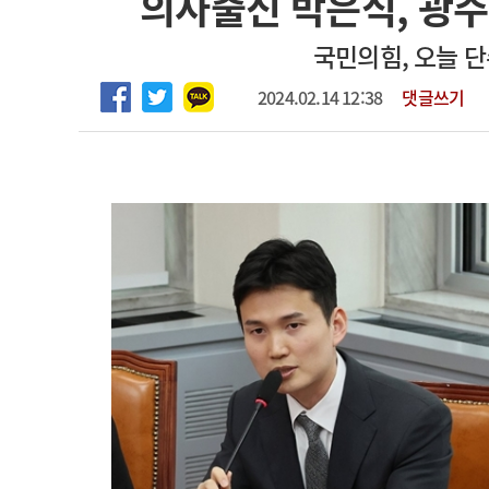
의사출신 박은식, 광주
2026년 하반기 인턴 모집
고객센터
회사소개
법적고지
국민의힘, 오늘 단
마취통증의학과 임기제 임상의사 채용
2024.02.14 12:38
댓글쓰기