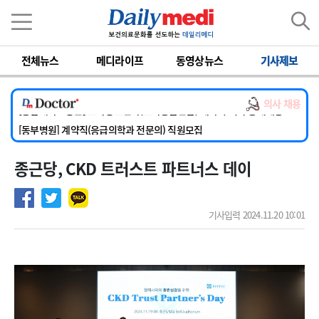
이름
비밀번호
전체뉴스
메디라이프
동영상뉴스
기사제보
[서울아산병원] 2026년 하반기 인턴 모집
[영남대학교의료원] 마취통증의학과 임기제 임상의사 채용
의사 채용
[충남대학교병원] 소아청소년과(소아응급전담) 계약직 의사 공개채용
[동부병원] 계약직(응급의학과 전문의) 직원모집
[이대목동병원] 하반기 전공의(레지던트1년차) 모집
종근당, CKD 트러스트 파트너스 데이
[서울아산병원] 2026년 하반기 인턴 모집
[영남대학교의료원] 마취통증의학과 임기제 임상의사 채용
기사입력 2024.11.20 10:01