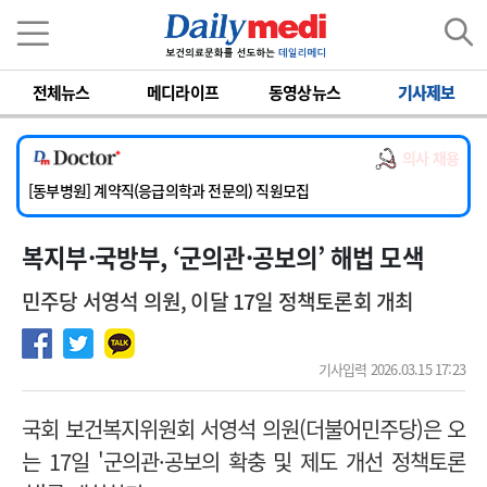
이름
비밀번호
전체뉴스
메디라이프
동영상뉴스
기사제보
[서울아산병원] 2026년 하반기 인턴 모집
[영남대학교의료원] 마취통증의학과 임기제 임상의사 채용
의사 채용
[충남대학교병원] 소아청소년과(소아응급전담) 계약직 의사 공개채용
[동부병원] 계약직(응급의학과 전문의) 직원모집
[이대목동병원] 하반기 전공의(레지던트1년차) 모집
복지부·국방부, ‘군의관·공보의’ 해법 모색
[서울아산병원] 2026년 하반기 인턴 모집
[영남대학교의료원] 마취통증의학과 임기제 임상의사 채용
민주당 서영석 의원, 이달 17일 정책토론회 개최
기사입력 2026.03.15 17:23
국회 보건복지위원회 서영석 의원(더불어민주당)은 오
는 17일 '군의관·공보의 확충 및 제도 개선 정책토론