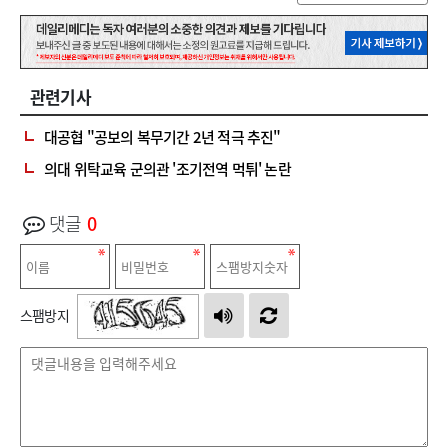
관련기사
대공협 "공보의 복무기간 2년 적극 추진"
의대 위탁교육 군의관 '조기전역 먹튀' 논란
댓글
0
스팸방지