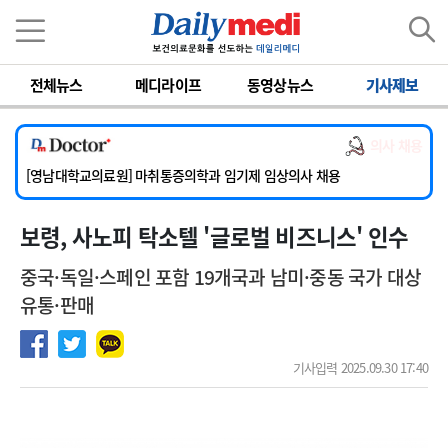
이름
비밀번호
[서울아산병원] 2026년 하반기 인턴 모집
[영남대학교의료원] 마취통증의학과 임기제 임상의사 채용
[충남대학교병원] 소아청소년과(소아응급전담) 계약직 의사 공개채용
전체뉴스
메디라이프
동영상뉴스
기사제보
[동부병원] 계약직(응급의학과 전문의) 직원모집
[이대목동병원] 하반기 전공의(레지던트1년차) 모집
의사 채용
[서울아산병원] 2026년 하반기 인턴 모집
[영남대학교의료원] 마취통증의학과 임기제 임상의사 채용
보령, 사노피 탁소텔 '글로벌 비즈니스' 인수
중국·독일·스페인 포함 19개국과 남미·중동 국가 대상
유통·판매
기사입력 2025.09.30 17:40