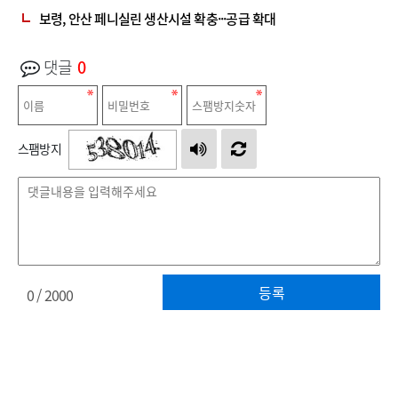
보령, 안산 페니실린 생산시설 확충···공급 확대
댓글
0
스팸방지
등록
0
/ 2000