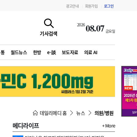
광고안내
회원가입
로그인
|
|
08.07
2026
금요일
기사검색
유통
월드뉴스
한방
e-談
보도자료
의료 AI
지침·기준·평가
약제급여 심사 결과
데일리메디 홈
뉴스
의원/병원
메디라이프
+ More