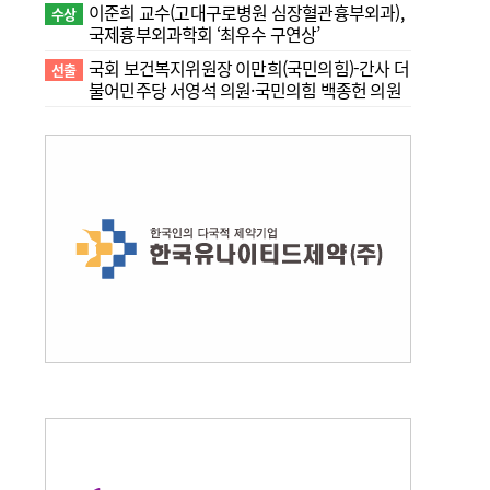
이준희 교수(고대구로병원 심장혈관흉부외과),
수상
국제흉부외과학회 ‘최우수 구연상’
국회 보건복지위원장 이만희(국민의힘)-간사 더
선출
불어민주당 서영석 의원·국민의힘 백종헌 의원