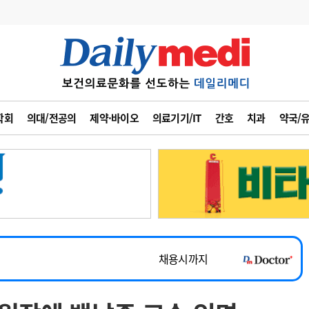
변경
사고
수첩
학회
의대/전공의
제약·바이오
의료기기/IT
간호
치과
약국/
계
6
관리급여 실시
7
지필공 지원책
~2026-08-31
8
수련환경 개선
채용시까지
9
의과대학 입시
 공개채용
채용시까지
10
약가인하
유권해석
정책/통계
공시
채용시까지
~2026-08-15