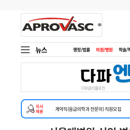
기부
모집
메디인포
인사
부음
오피니언
칼럼
건강정보
금주의 검색어
인물
초대석
피플
뉴스
행정/법률
의원/병원
학술/
1
의사인력 수급 추
동영상뉴스
2
성분명 처방
2026년 하반기 인턴 모집
포토뉴스
포토뉴스
3
AI의료
마취통증의학과 임기제 임상의사 채용
4
전공의 모집 결과
메디 Hospital
지역병원
중소병원
소아청소년과(소아응급전담) 계약직 의사
5
의사국시 합격률
의사
인포메이션
행정처분
판례
계약직(응급의학과 전문의) 직원모집
채용
하반기 전공의(레지던트1년차) 모집
학회·연수강좌
학회/연수강좌
행사