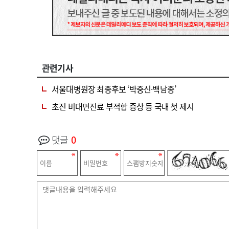
관련기사
서울대병원장 최종후보 ‘박중신·백남종’
초진 비대면진료 부적합 증상 등 국내 첫 제시
댓글
0