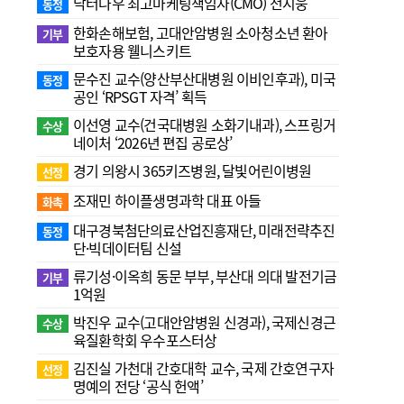
닥터나우 최고마케팅책임자(CMO) 전지웅
동정
한화손해보험, 고대안암병원 소아청소년 환아
기부
보호자용 웰니스키트
문수진 교수( 양산부산대병원 이비인후과), 미국
동정
공인 ‘RPSGT 자격’ 획득
이선영 교수(건국대병원 소화기내과), 스프링거
수상
네이처 ‘2026년 편집 공로상’
경기 의왕시 365키즈병원, 달빛어린이병원
선정
조재민 하이플생명과학 대표 아들
화촉
대구경북첨단의료산업진흥재단, 미래전략추진
동정
단·빅데이터팀 신설
류기성·이옥희 동문 부부, 부산대 의대 발전기금
기부
1억원
박진우 교수(고대안암병원 신경과), 국제신경근
수상
육질환학회 우수포스터상
김진실 가천대 간호대학 교수, 국제 간호연구자
선정
명예의 전당 ‘공식 헌액’