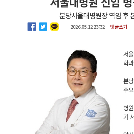
서울대병원 신임 병
2026년 하반기 인턴 모집
고객센터
회사소개
법적고지
분당서울대병원장 역임 후 
마취통증의학과 임기제 임상의사 채용
2026.05.12 23:32
댓글쓰기
서울
학과
분당
주요
병원
기 