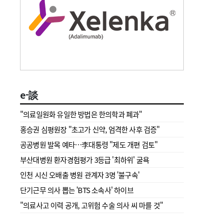
e-談
"의료일원화 유일한 방법은 한의학과 폐과"
홍승권 심평원장 " 초고가 신약, 엄격한 사후 검증"
공공병원 발목 예타…李대통령 "제도 개편 검토"
부산대병원 환자경험평가 3등급 '최하위' 굴욕
인천 시신 오배출 병원 관계자 3명 '불구속'
단기근무 의사 뽑는 'BTS 소속사' 하이브
"의료사고 이력 공개, 고위험 수술 의사 씨 마를 것"