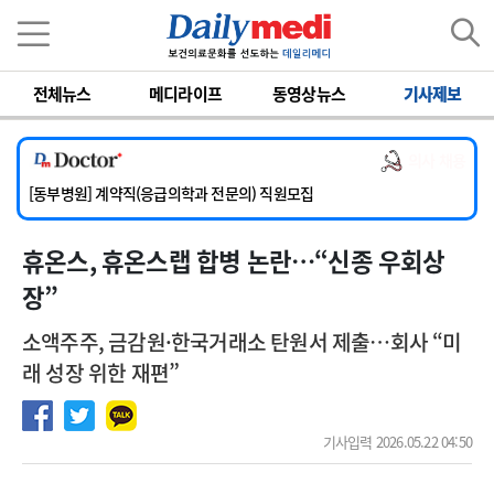
이름
비밀번호
전체뉴스
메디라이프
동영상뉴스
기사제보
[서울아산병원] 2026년 하반기 인턴 모집
[영남대학교의료원] 마취통증의학과 임기제 임상의사 채용
의사 채용
[충남대학교병원] 소아청소년과(소아응급전담) 계약직 의사 공개채용
[동부병원] 계약직(응급의학과 전문의) 직원모집
[이대목동병원] 하반기 전공의(레지던트1년차) 모집
휴온스, 휴온스랩 합병 논란…“신종 우회상
[서울아산병원] 2026년 하반기 인턴 모집
[영남대학교의료원] 마취통증의학과 임기제 임상의사 채용
장”
소액주주, 금감원·한국거래소 탄원서 제출…회사 “미
래 성장 위한 재편”
기사입력 2026.05.22 04:50