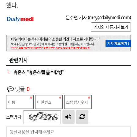
했다.
문수연 기자 (
msy@dailymedi.com
)
기자의 다른기사보기
관련기사
휴온스 "휴온스랩 흡수합병"
댓글
0
스팸방지