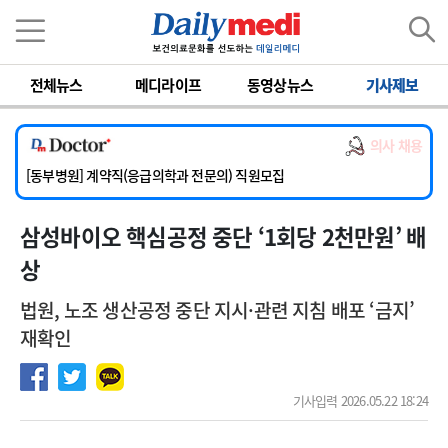
이름
비밀번호
전체뉴스
메디라이프
동영상뉴스
기사제보
[서울아산병원] 2026년 하반기 인턴 모집
[영남대학교의료원] 마취통증의학과 임기제 임상의사 채용
의사 채용
[충남대학교병원] 소아청소년과(소아응급전담) 계약직 의사 공개채용
[동부병원] 계약직(응급의학과 전문의) 직원모집
[이대목동병원] 하반기 전공의(레지던트1년차) 모집
삼성바이오 핵심공정 중단 ‘1회당 2천만원’ 배
[서울아산병원] 2026년 하반기 인턴 모집
[영남대학교의료원] 마취통증의학과 임기제 임상의사 채용
상
법원, 노조 생산공정 중단 지시·관련 지침 배포 ‘금지’
재확인
기사입력 2026.05.22 18:24