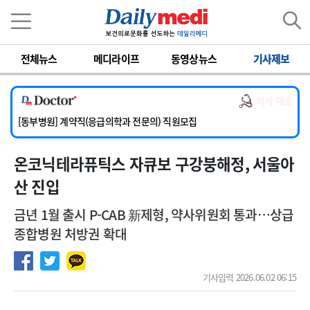
이름
비밀번호
전체뉴스
메디라이프
동영상뉴스
기사제보
[서울아산병원] 2026년 하반기 인턴 모집
[영남대학교의료원] 마취통증의학과 임기제 임상의사 채용
의사 채용
[충남대학교병원] 소아청소년과(소아응급전담) 계약직 의사 공개채용
[동부병원] 계약직(응급의학과 전문의) 직원모집
[이대목동병원] 하반기 전공의(레지던트1년차) 모집
온코닉테라퓨틱스 자큐보 구강붕해정, 서울아
[서울아산병원] 2026년 하반기 인턴 모집
[영남대학교의료원] 마취통증의학과 임기제 임상의사 채용
산 진입
금년 1월 출시 P-CAB 新제형, 약사위원회 통과…상급
종합병원 처방권 확대
기사입력 2026.06.02 06:15