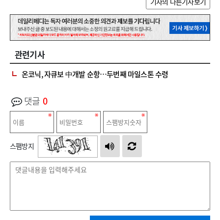
기자의 다른기사보기
관련기사
온코닉, 자큐보 中개발 순항…두번째 마일스톤 수령
댓글
0
스팸방지