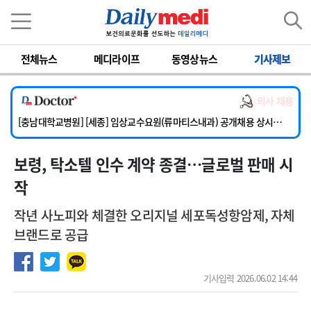
이름
비밀번호
전체뉴스
메디라이프
동영상뉴스
기사제보
[단국대학교병원] 임상전담교원 및 전임의 초빙
[해운대부민병원] [해운대] 2026년 하반기 인턴 모집
의사 채용
[서울아산병원] 건강증진센터 소화기파트 건진교수 초빙
[충남대학교병원] [세종] 임상교수요원(류마티스내과) 공개채용 상시모집
[이대서울병원] 정형외과 일반의 초빙
보령, 탁소텔 인수 계약 종결…글로벌 판매 시
[단국대학교병원] 임상전담교원 및 전임의 초빙
[해운대부민병원] [해운대] 2026년 하반기 인턴 모집
작
작년 사노피와 체결한 오리지널 세포독성항암제, 자체
브랜드로 공급
기사입력 2026.06.02 14:44