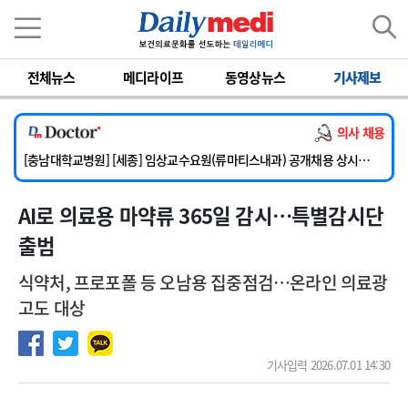
이름
비밀번호
전체뉴스
메디라이프
동영상뉴스
기사제보
[단국대학교병원] 임상전담교원 및 전임의 초빙
[해운대부민병원] [해운대] 2026년 하반기 인턴 모집
의사 채용
[서울아산병원] 건강증진센터 소화기파트 건진교수 초빙
[충남대학교병원] [세종] 임상교수요원(류마티스내과) 공개채용 상시모집
[이대서울병원] 정형외과 일반의 초빙
AI로 의료용 마약류 365일 감시…특별감시단
[단국대학교병원] 임상전담교원 및 전임의 초빙
[해운대부민병원] [해운대] 2026년 하반기 인턴 모집
출범
식약처, 프로포폴 등 오남용 집중점검…온라인 의료광
고도 대상
기사입력 2026.07.01 14:30