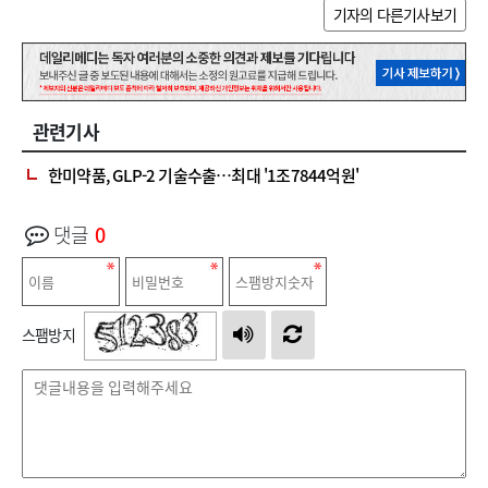
기자의 다른기사보기
관련기사
한미약품, GLP-2 기술수출…최대 '1조7844억원'
댓글
0
스팸방지