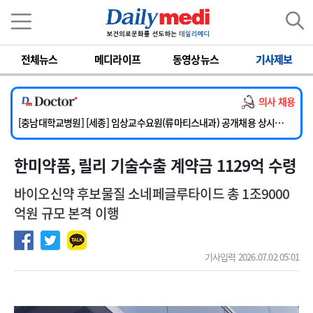
이름
비밀번호
전체뉴스
메디라이프
동영상뉴스
기사제보
[단국대학교병원] 임상전담교원 및 전임의 초빙
[해운대부민병원] [해운대] 2026년 하반기 인턴 모집
의사 채용
[서울아산병원] 건강증진센터 소화기파트 건진교수 초빙
[충남대학교병원] [세종] 임상교수요원(류마티스내과) 공개채용 상시모집
[이대서울병원] 정형외과 일반의 초빙
한미약품, 릴리 기술수출 계약금 1129억 수령
[단국대학교병원] 임상전담교원 및 전임의 초빙
[해운대부민병원] [해운대] 2026년 하반기 인턴 모집
바이오신약 후보물질 소네페글루타이드 총 1조9000
억원 규모 본격 이행
기사입력 2026.07.02 05:01