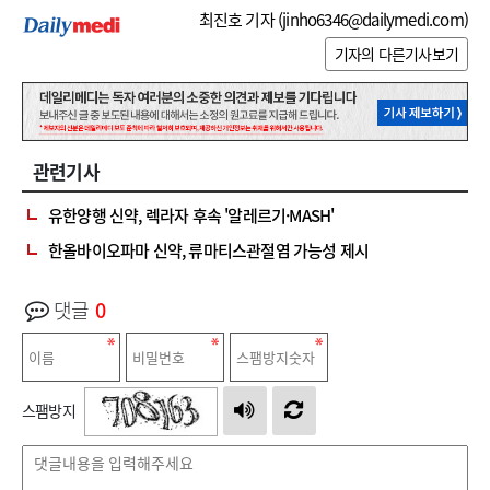
최진호 기자 (
jinho6346@dailymedi.com
)
기자의 다른기사보기
관련기사
유한양행 신약, 렉라자 후속 '알레르기·MASH'
한올바이오파마 신약, 류마티스관절염 가능성 제시
댓글
0
스팸방지