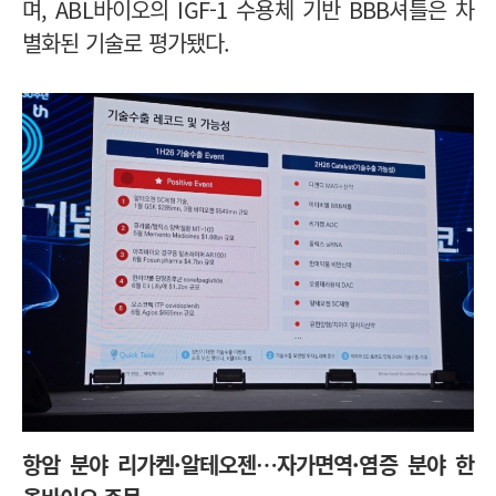
며, ABL바이오의 IGF-1 수용체 기반 BBB셔틀은 차
별화된 기술로 평가됐다.
항암 분야
리가켐
·알테오젠…
자가면역·
염증 분야
한