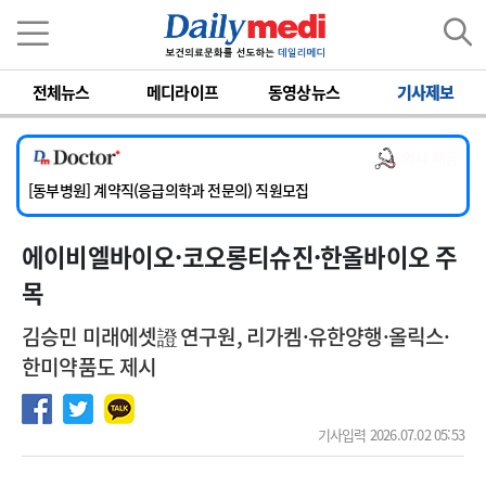
이름
비밀번호
전체뉴스
메디라이프
동영상뉴스
기사제보
[서울아산병원] 2026년 하반기 인턴 모집
[영남대학교의료원] 마취통증의학과 임기제 임상의사 채용
의사 채용
[충남대학교병원] 소아청소년과(소아응급전담) 계약직 의사 공개채용
[동부병원] 계약직(응급의학과 전문의) 직원모집
[이대목동병원] 하반기 전공의(레지던트1년차) 모집
에이비엘바이오·코오롱티슈진·한올바이오 주
[서울아산병원] 2026년 하반기 인턴 모집
[영남대학교의료원] 마취통증의학과 임기제 임상의사 채용
목
김승민 미래에셋證 연구원, 리가켐·유한양행·올릭스·
한미약품도 제시
기사입력 2026.07.02 05:53