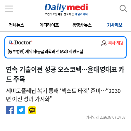
이름
비밀번호
전체뉴스
메디라이프
동영상뉴스
기사제보
[서울아산병원] 2026년 하반기 인턴 모집
[영남대학교의료원] 마취통증의학과 임기제 임상의사 채용
의사 채용
[충남대학교병원] 소아청소년과(소아응급전담) 계약직 의사 공개채용
[동부병원] 계약직(응급의학과 전문의) 직원모집
[이대목동병원] 하반기 전공의(레지던트1년차) 모집
연속 기술이전 성공 오스코텍…윤태영대표 카
[서울아산병원] 2026년 하반기 인턴 모집
[영남대학교의료원] 마취통증의학과 임기제 임상의사 채용
드 주목
세비도플레닙 복기 통해 ‘넥스트 타깃’ 준비…“2030
년 이전 성과 가시화”
기사입력 2026.07.07 14:38