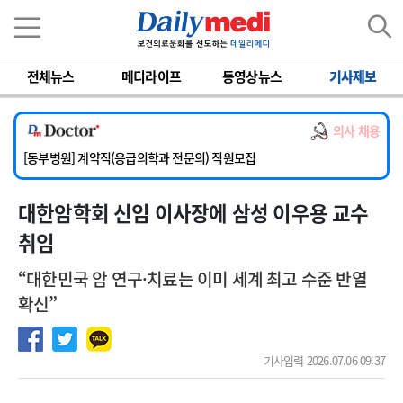
이름
비밀번호
전체뉴스
메디라이프
동영상뉴스
기사제보
[서울아산병원] 2026년 하반기 인턴 모집
[영남대학교의료원] 마취통증의학과 임기제 임상의사 채용
의사 채용
[충남대학교병원] 소아청소년과(소아응급전담) 계약직 의사 공개채용
[동부병원] 계약직(응급의학과 전문의) 직원모집
[이대목동병원] 하반기 전공의(레지던트1년차) 모집
대한암학회 신임 이사장에 삼성 이우용 교수
[서울아산병원] 2026년 하반기 인턴 모집
[영남대학교의료원] 마취통증의학과 임기제 임상의사 채용
취임
“대한민국 암 연구·치료는 이미 세계 최고 수준 반열
확신”
기사입력 2026.07.06 09:37