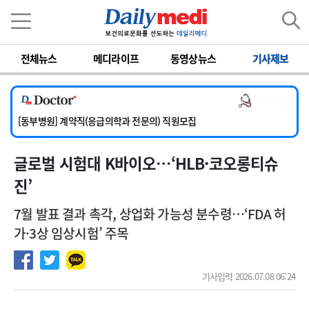
이름
비밀번호
전체뉴스
메디라이프
동영상뉴스
기사제보
[서울아산병원] 2026년 하반기 인턴 모집
[영남대학교의료원] 마취통증의학과 임기제 임상의사 채용
의사 채용
[충남대학교병원] 소아청소년과(소아응급전담) 계약직 의사 공개채용
[동부병원] 계약직(응급의학과 전문의) 직원모집
[이대목동병원] 하반기 전공의(레지던트1년차) 모집
글로벌 시험대 K바이오…‘HLB·코오롱티슈
[서울아산병원] 2026년 하반기 인턴 모집
[영남대학교의료원] 마취통증의학과 임기제 임상의사 채용
진’
7월 발표 결과 촉각, 상업화 가능성 분수령…‘FDA 허
가·3상 임상시험’ 주목
기사입력 2026.07.08 06:24