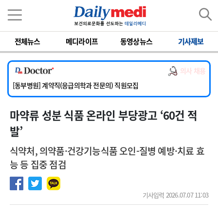
이름
비밀번호
전체뉴스
메디라이프
동영상뉴스
기사제보
[서울아산병원] 2026년 하반기 인턴 모집
[영남대학교의료원] 마취통증의학과 임기제 임상의사 채용
의사 채용
[충남대학교병원] 소아청소년과(소아응급전담) 계약직 의사 공개채용
[동부병원] 계약직(응급의학과 전문의) 직원모집
[이대목동병원] 하반기 전공의(레지던트1년차) 모집
마약류 성분 식품 온라인 부당광고 ‘60건 적
[서울아산병원] 2026년 하반기 인턴 모집
[영남대학교의료원] 마취통증의학과 임기제 임상의사 채용
발’
식약처, 의약품·건강기능식품 오인-질병 예방·치료 효
능 등 집중 점검
기사입력 2026.07.07 11:03