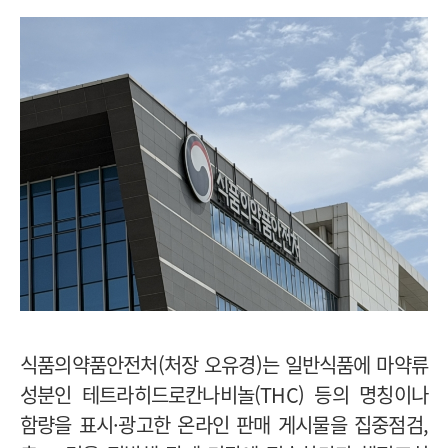
식품의약품안전처(처장 오유경)는 일반식품에 마약류
성분인 테트라히드로칸나비놀(THC) 등의 명칭이나
함량을 표시·광고한 온라인 판매 게시물을 집중점검,