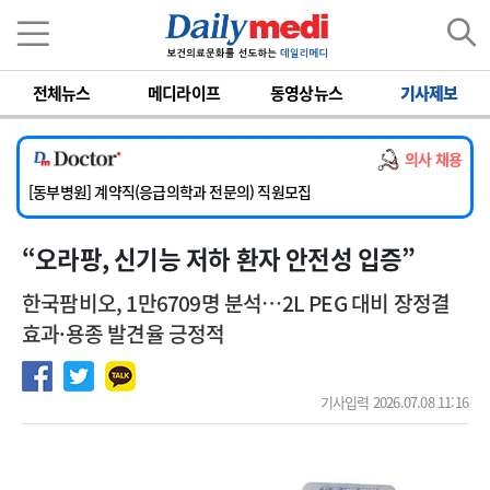
이름
비밀번호
전체뉴스
메디라이프
동영상뉴스
기사제보
[서울아산병원] 2026년 하반기 인턴 모집
[영남대학교의료원] 마취통증의학과 임기제 임상의사 채용
의사 채용
[충남대학교병원] 소아청소년과(소아응급전담) 계약직 의사 공개채용
[동부병원] 계약직(응급의학과 전문의) 직원모집
[이대목동병원] 하반기 전공의(레지던트1년차) 모집
“오라팡, 신기능 저하 환자 안전성 입증”
[서울아산병원] 2026년 하반기 인턴 모집
[영남대학교의료원] 마취통증의학과 임기제 임상의사 채용
한국팜비오, 1만6709명 분석…2L PEG 대비 장정결
효과·용종 발견율 긍정적
기사입력 2026.07.08 11:16