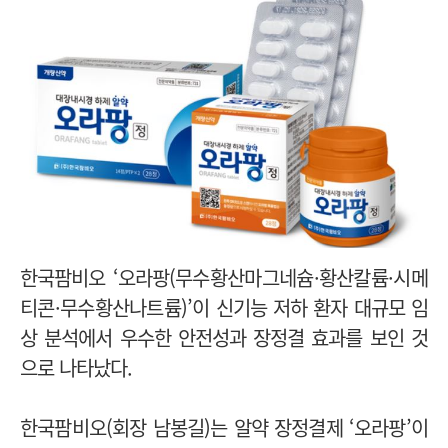
한국팜비오 ‘오라팡
(무수황산마그네슘·황산칼륨·시메
티콘·무수황산나트륨)
’이 신기능 저하 환자 대규모 임
상 분석에서 우수한 안전성과 장정결 효과를 보인 것
으로 나타났다.
한국팜비오(회장 남봉길)는 알약 장정결제 ‘오라팡’이