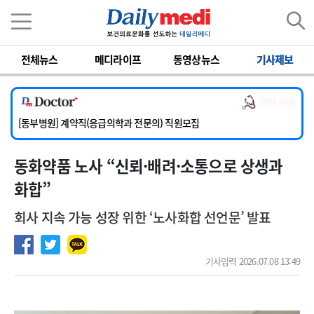
이름
비밀번호
전체뉴스
메디라이프
동영상뉴스
기사제보
[서울아산병원] 2026년 하반기 인턴 모집
[영남대학교의료원] 마취통증의학과 임기제 임상의사 채용
의사 채용
[충남대학교병원] 소아청소년과(소아응급전담) 계약직 의사 공개채용
[동부병원] 계약직(응급의학과 전문의) 직원모집
[이대목동병원] 하반기 전공의(레지던트1년차) 모집
동화약품 노사 “신뢰·배려·소통으로 상생과
[서울아산병원] 2026년 하반기 인턴 모집
[영남대학교의료원] 마취통증의학과 임기제 임상의사 채용
화합”
회사 지속 가능 성장 위한 ‘노사화합 선언문’ 발표
기사입력 2026.07.08 13:49