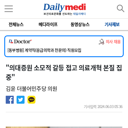
이름
비밀번호
전체뉴스
메디라이프
동영상뉴스
기사제보
[서울아산병원] 2026년 하반기 인턴 모집
[영남대학교의료원] 마취통증의학과 임기제 임상의사 채용
의사 채용
[충남대학교병원] 소아청소년과(소아응급전담) 계약직 의사 공개채용
[동부병원] 계약직(응급의학과 전문의) 직원모집
[이대목동병원] 하반기 전공의(레지던트1년차) 모집
"의대증원 소모적 갈등 접고 의료개혁 본질 집
[서울아산병원] 2026년 하반기 인턴 모집
[영남대학교의료원] 마취통증의학과 임기제 임상의사 채용
중"
김윤 더불어민주당 의원
기사입력 2024.06.03 05:36