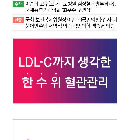
이준희 교수(고대구로병원 심장혈관흉부외과),
수상
국제흉부외과학회 ‘최우수 구연상’
국회 보건복지위원장 이만희(국민의힘)-간사 더
선출
불어민주당 서영석 의원·국민의힘 백종헌 의원