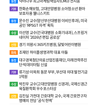
닥터나우 최고마케팅책임자(CMO) 전지웅
동정
한화손해보험, 고대안암병원 소아청소년 환아
기부
보호자용 웰니스키트
문수진 교수( 양산부산대병원 이비인후과), 미국
동정
공인 ‘RPSGT 자격’ 획득
이선영 교수(건국대병원 소화기내과), 스프링거
수상
네이처 ‘2026년 편집 공로상’
경기 의왕시 365키즈병원, 달빛어린이병원
선정
조재민 하이플생명과학 대표 아들
화촉
대구경북첨단의료산업진흥재단, 미래전략추진
동정
단·빅데이터팀 신설
류기성·이옥희 동문 부부, 부산대 의대 발전기금
기부
1억원
박진우 교수(고대안암병원 신경과), 국제신경근
수상
육질환학회 우수포스터상
김진실 가천대 간호대학 교수, 국제 간호연구자
선정
명예의 전당 ‘공식 헌액’