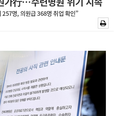
개원가行…수련병원 위기 지속
~2026-08-31
광고안내
257명, 의원급 368명 취업 확인”
채용시까지