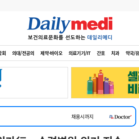
변경
사고
수첩
학회
의대/전공의
제약·바이오
의료기기/IT
간호
치과
약국/
계
6
관리급여 실시
7
지필공 지원책
~2026-08-31
8
수련환경 개선
채용시까지
9
의과대학 입시
 공개채용
채용시까지
10
약가인하
유권해석
정책/통계
공시
채용시까지
~2026-08-15