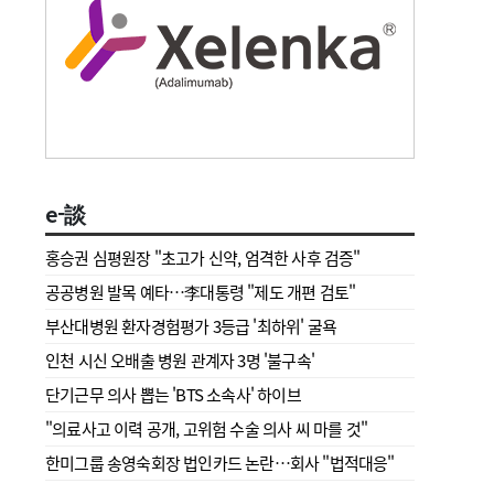
e-談
홍승권 심평원장 " 초고가 신약, 엄격한 사후 검증"
공공병원 발목 예타…李대통령 "제도 개편 검토"
부산대병원 환자경험평가 3등급 '최하위' 굴욕
인천 시신 오배출 병원 관계자 3명 '불구속'
단기근무 의사 뽑는 'BTS 소속사' 하이브
"의료사고 이력 공개, 고위험 수술 의사 씨 마를 것"
한미그룹 송영숙회장 법인카드 논란…회사 "법적대응"