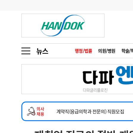
기부
모집
메디인포
인사
부음
오피니언
칼럼
건강정보
금주의 검색어
인물
초대석
피플
뉴스
행정/법률
의원/병원
학술/
1
의사인력 수급 추
동영상뉴스
2
성분명 처방
2026년 하반기 인턴 모집
포토뉴스
포토뉴스
3
AI의료
마취통증의학과 임기제 임상의사 채용
4
전공의 모집 결과
메디 Hospital
지역병원
중소병원
소아청소년과(소아응급전담) 계약직 의사
5
의사국시 합격률
의사
인포메이션
행정처분
판례
계약직(응급의학과 전문의) 직원모집
채용
하반기 전공의(레지던트1년차) 모집
학회·연수강좌
학회/연수강좌
행사