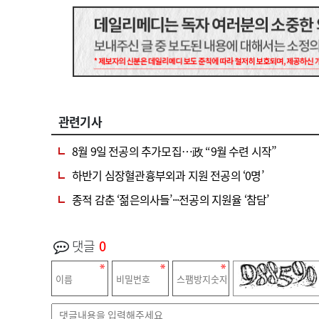
관련기사
8월 9일 전공의 추가모집…政 “9월 수련 시작”
하반기 심장혈관흉부외과 지원 전공의 ‘0명’
종적 감춘 ‘젊은의사들’···전공의 지원율 ‘참담’
댓글
0