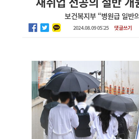
재취업 전공의 절반 
2026년 하반기 인턴 모집
고객센터
회사소개
법적고지
보건복지부 “병원급 일반의 
마취통증의학과 임기제 임상의사 채용
2024.08.09 05:25
댓글쓰기