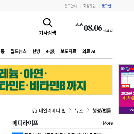
광고안내
회원가입
로그인
|
|
08.06
2026
목요일
기사검색
유통
월드뉴스
한방
e-談
보도자료
의료 AI
지침·기준·평가
약제급여 심사 결과
데일리메디 홈
뉴스
행정/법률
메디라이프
+ More