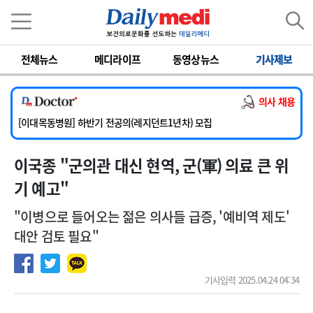
이름
비밀번호
[서울아산병원] 2026년 하반기 인턴 모집
전체뉴스
메디라이프
동영상뉴스
기사제보
[영남대학교의료원] 마취통증의학과 임기제 임상의사 채용
[충남대학교병원] 소아청소년과(소아응급전담) 계약직 의사 공개채용
의사 채용
[동부병원] 계약직(응급의학과 전문의) 직원모집
[이대목동병원] 하반기 전공의(레지던트1년차) 모집
[서울아산병원] 2026년 하반기 인턴 모집
이국종 "군의관 대신 현역, 군(軍) 의료 큰 위
[영남대학교의료원] 마취통증의학과 임기제 임상의사 채용
기 예고"
"이병으로 들어오는 젊은 의사들 급증, '예비역 제도'
대안 검토 필요"
기사입력 2025.04.24 04:34