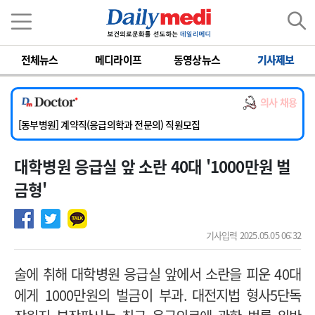
이름
비밀번호
전체뉴스
메디라이프
동영상뉴스
기사제보
[서울아산병원] 2026년 하반기 인턴 모집
[영남대학교의료원] 마취통증의학과 임기제 임상의사 채용
의사 채용
[충남대학교병원] 소아청소년과(소아응급전담) 계약직 의사 공개채용
[동부병원] 계약직(응급의학과 전문의) 직원모집
[이대목동병원] 하반기 전공의(레지던트1년차) 모집
대학병원 응급실 앞 소란 40대 '1000만원 벌
[서울아산병원] 2026년 하반기 인턴 모집
[영남대학교의료원] 마취통증의학과 임기제 임상의사 채용
금형'
기사입력 2025.05.05 06:32
술에 취해 대학병원 응급실 앞에서 소란을 피운
40
대
에게 1000만원의 벌금이 부과
.
대전지법 형사
5
단독