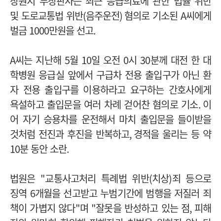
장원지 부장판사는 최근 응급의료에 관한 법률 위반
및 도로교통법 위반
(
음주운전
)
혐의로 기소된
A
씨에게
벌금
1000
만원을 선고
.
A
씨는 지난해
5
월
10
일 오전
0
시
30
분께 대전 한 대
학병원 응급실 앞에서 구급차 전용 출입구가 아닌 환
자 전용 출입구를 이용하라고 요구하는 간호사에게
욕설하고 출입문을 여러 차례 걷어찬 혐의로 기소
.
이
어 자기 승용차를 운전해서 마치 출입문을 들이받을
것처럼 전진과 후진을 반복하고
,
경적을 울리는 등 약
10
분 동안 소란
.
법원은
"
교통사고처리 특례법 위반
(
치상
)
죄 등으로
징역
6
개월을 선고받고 누범기간에 범행을 저질러 죄
책이 가볍지 않다
"
며
"
잘못을 반성하고 있는 점
,
피해