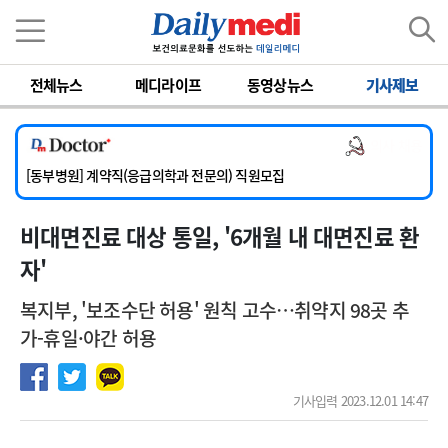
이름
비밀번호
전체뉴스
메디라이프
동영상뉴스
기사제보
[서울아산병원] 2026년 하반기 인턴 모집
[영남대학교의료원] 마취통증의학과 임기제 임상의사 채용
의사 채용
[충남대학교병원] 소아청소년과(소아응급전담) 계약직 의사 공개채용
[동부병원] 계약직(응급의학과 전문의) 직원모집
[이대목동병원] 하반기 전공의(레지던트1년차) 모집
비대면진료 대상 통일, '6개월 내 대면진료 환
[서울아산병원] 2026년 하반기 인턴 모집
[영남대학교의료원] 마취통증의학과 임기제 임상의사 채용
자'
복지부, '보조수단 허용' 원칙 고수…취약지 98곳 추
가-휴일·야간 허용
기사입력 2023.12.01 14:47