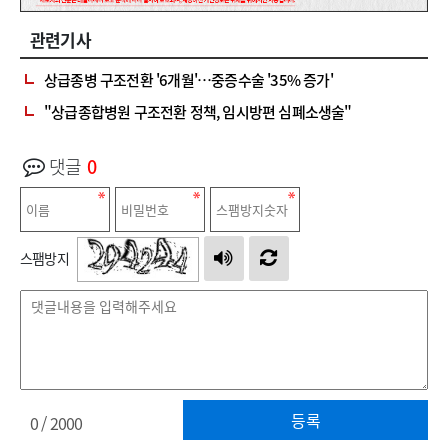
관련기사
상급종병 구조전환 '6개월'…중증수술 '35% 증가'
" 상급종합병원 구조전환 정책, 임시방편 심폐소생술"
댓글
0
스팸방지
등록
0
/ 2000