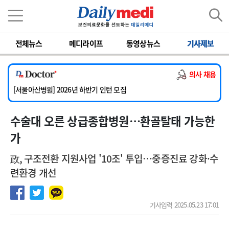
이름
비밀번호
[서울아산병원] 2026년 하반기 인턴 모집
[영남대학교의료원] 마취통증의학과 임기제 임상의사 채용
전체뉴스
메디라이프
동영상뉴스
기사제보
[충남대학교병원] 소아청소년과(소아응급전담) 계약직 의사 공개채용
[동부병원] 계약직(응급의학과 전문의) 직원모집
의사 채용
[이대목동병원] 하반기 전공의(레지던트1년차) 모집
[서울아산병원] 2026년 하반기 인턴 모집
[영남대학교의료원] 마취통증의학과 임기제 임상의사 채용
수술대 오른 상급종합병원…환골탈태 가능한
가
政, 구조전환 지원사업 '10조' 투입…중증진료 강화·수
련환경 개선
기사입력 2025.05.23 17:01