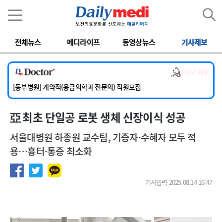
이름
비밀번호
전체뉴스
메디라이프
동영상뉴스
기사제보
[서울아산병원] 2026년 하반기 인턴 모집
[영남대학교의료원] 마취통증의학과 임기제 임상의사 채용
의사 채용
[충남대학교병원] 소아청소년과(소아응급전담) 계약직 의사 공개채용
[동부병원] 계약직(응급의학과 전문의) 직원모집
[이대목동병원] 하반기 전공의(레지던트1년차) 모집
亞 최초 단일공 로봇 생체 신장이식 성공
[서울아산병원] 2026년 하반기 인턴 모집
[영남대학교의료원] 마취통증의학과 임기제 임상의사 채용
서울대병원 하종원 교수팀, 기증자·수혜자 모두 적
용…흉터·통증 최소화
기사입력 2025.08.14 16:47