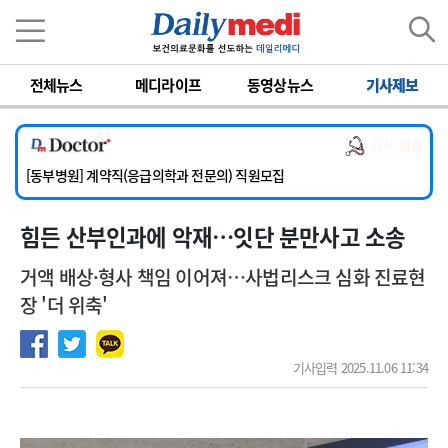
이름
비밀번호
전체뉴스
메디라이프
동영상뉴스
기사제보
[서울아산병원] 2026년 하반기 인턴 모집
[영남대학교의료원] 마취통증의학과 임기제 임상의사 채용
의사 채용
[충남대학교병원] 소아청소년과(소아응급전담) 계약직 의사 공개채용
[동부병원] 계약직(응급의학과 전문의) 직원모집
[이대목동병원] 하반기 전공의(레지던트1년차) 모집
힘든 산부인과에 악재…잇단 분만사고 소송
[서울아산병원] 2026년 하반기 인턴 모집
[영남대학교의료원] 마취통증의학과 임기제 임상의사 채용
거액 배상·형사 책임 이어져…사법리스크 심화 진료현
장 '더 위축'
기사입력 2025.11.06 11:34