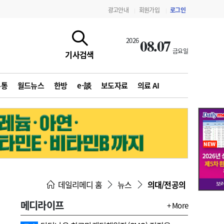
광고안내
회원가입
로그인
|
|
08.07
2026
금요일
기사검색
유통
월드뉴스
한방
e-談
보도자료
의료 AI
지침·기준·평가
약제급여 심사 결과
데일리메디 홈
뉴스
의대/전공의
메디라이프
+ More