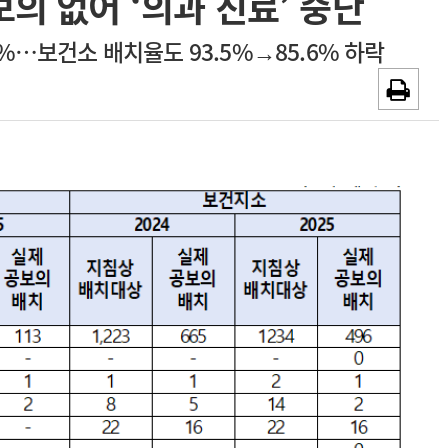
보의 없어 ‘의과 진료’ 중단
~2026-08-31
광고안내
0.2%…보건소 배치율도 93.5%→85.6% 하락
채용시까지