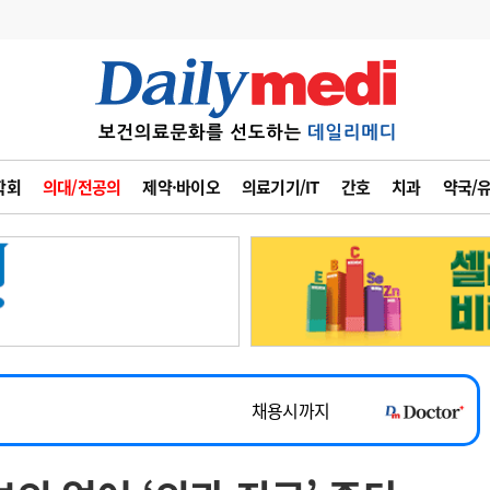
변경
사고
수첩
학회
의대/전공의
제약·바이오
의료기기/IT
간호
치과
약국/
계
6
관리급여 실시
7
지필공 지원책
~2026-08-31
8
수련환경 개선
채용시까지
9
의과대학 입시
 공개채용
채용시까지
10
약가인하
유권해석
정책/통계
공시
채용시까지
~2026-08-15