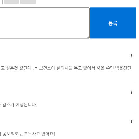
등록
 되고 싶은것 같던데..ㅋ 보건소에 한의사들 두고 알아서 죽을 쑤던 밥을짓던
율 감소가 예상됩니다.
 공보의로 군복무하고 있어요!