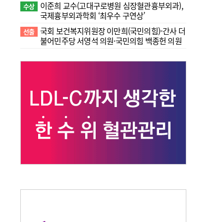
이준희 교수(고대구로병원 심장혈관흉부외과),
수상
국제흉부외과학회 ‘최우수 구연상’
국회 보건복지위원장 이만희(국민의힘)-간사 더
선출
불어민주당 서영석 의원·국민의힘 백종헌 의원