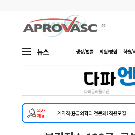
기부
모집
메디인포
인사
부음
오피니언
칼럼
건강정보
금주의 검색어
인물
초대석
피플
뉴스
행정/법률
의원/병원
학술/
1
의사인력 수급 추
동영상뉴스
2
성분명 처방
2026년 하반기 인턴 모집
포토뉴스
포토뉴스
3
AI의료
마취통증의학과 임기제 임상의사 채용
4
전공의 모집 결과
메디 Hospital
지역병원
중소병원
소아청소년과(소아응급전담) 계약직 의사
5
의사국시 합격률
의사
인포메이션
행정처분
판례
계약직(응급의학과 전문의) 직원모집
채용
하반기 전공의(레지던트1년차) 모집
학회·연수강좌
학회/연수강좌
행사