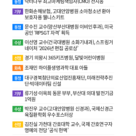
닥터나우 최고마케팅책임자(CMO) 전지웅
동정
한화손해보험, 고대안암병원 소아청소년 환아
기부
보호자용 웰니스키트
문수진 교수( 양산부산대병원 이비인후과), 미국
동정
공인 ‘RPSGT 자격’ 획득
이선영 교수(건국대병원 소화기내과), 스프링거
수상
네이처 ‘2026년 편집 공로상’
경기 의왕시 365키즈병원, 달빛어린이병원
선정
조재민 하이플생명과학 대표 아들
화촉
대구경북첨단의료산업진흥재단, 미래전략추진
동정
단·빅데이터팀 신설
류기성·이옥희 동문 부부, 부산대 의대 발전기금
기부
1억원
박진우 교수(고대안암병원 신경과), 국제신경근
수상
육질환학회 우수포스터상
김진실 가천대 간호대학 교수, 국제 간호연구자
선정
명예의 전당 ‘공식 헌액’