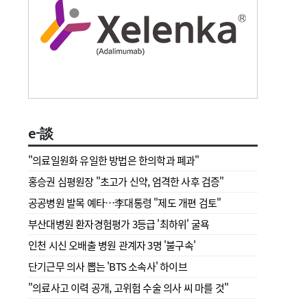
e-談
"의료일원화 유일한 방법은 한의학과 폐과"
홍승권 심평원장 " 초고가 신약, 엄격한 사후 검증"
공공병원 발목 예타…李대통령 "제도 개편 검토"
부산대병원 환자경험평가 3등급 '최하위' 굴욕
인천 시신 오배출 병원 관계자 3명 '불구속'
단기근무 의사 뽑는 'BTS 소속사' 하이브
"의료사고 이력 공개, 고위험 수술 의사 씨 마를 것"