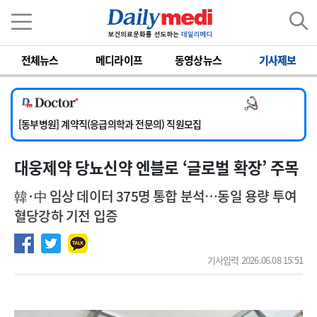
이름
비밀번호
전체뉴스
메디라이프
동영상뉴스
기사제보
[서울아산병원] 2026년 하반기 인턴 모집
[영남대학교의료원] 마취통증의학과 임기제 임상의사 채용
의사 채용
[충남대학교병원] 소아청소년과(소아응급전담) 계약직 의사 공개채용
[동부병원] 계약직(응급의학과 전문의) 직원모집
[이대목동병원] 하반기 전공의(레지던트1년차) 모집
대웅제약 당뇨신약 엔블로 ‘글로벌 확장’ 주목
[서울아산병원] 2026년 하반기 인턴 모집
[영남대학교의료원] 마취통증의학과 임기제 임상의사 채용
韓·中 임상 데이터 375명 통합 분석…동일 용량 투여
혈당강하 기전 입증
기사입력 2026.06.08 15:51