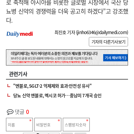
로 축적해 아시아를 비롯한 글로벌 시장에서 국산 당
뇨병 신약의 경쟁력을 더욱 공고히 하겠다”고 강조했
다.
최진호 기자 (
jinho6346@dailymedi.com
)
기자의 다른기사보기
관련기사
"엔블로, SGLT-2 억제제와 효과·안전성 유사"
당뇨 신약 엔블로, 멕시코 허가…중남미 7개국 승인
댓글
0