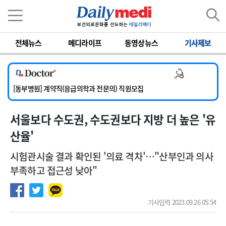
이름
비밀번호
전체뉴스
메디라이프
동영상뉴스
기사제보
[서울아산병원] 2026년 하반기 인턴 모집
[영남대학교의료원] 마취통증의학과 임기제 임상의사 채용
의사 채용
[충남대학교병원] 소아청소년과(소아응급전담) 계약직 의사 공개채용
[동부병원] 계약직(응급의학과 전문의) 직원모집
[이대목동병원] 하반기 전공의(레지던트1년차) 모집
서울보다 수도권, 수도권보다 지방 더 높은 '유
[서울아산병원] 2026년 하반기 인턴 모집
[영남대학교의료원] 마취통증의학과 임기제 임상의사 채용
산율'
시험관시술 결과 확인된 '의료 격차'…"산부인과 의사
부족하고 접근성 낮아"
기사입력 2023.09.26 05:54