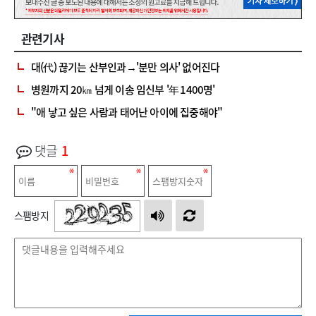
관련기사
대(代) 끊기는 산부인과→'분만 의사' 없어진다
병원까지 20㎞ 넘게 이송 임신부 '年 1400명'
"애 낳고 싶은 사람과 태어난 아이에 집중해야"
댓글
1
스팸방지