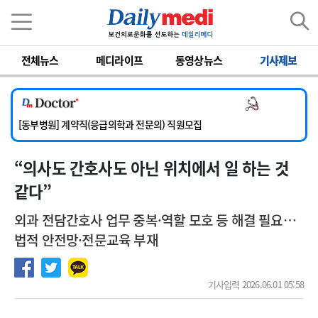
이름
비밀번호
전체뉴스
메디라이프
동영상뉴스
기사제보
[서울아산병원] 2026년 하반기 인턴 모집
[영남대학교의료원] 마취통증의학과 임기제 임상의사 채용
의사 채용
[충남대학교병원] 소아청소년과(소아응급전담) 계약직 의사 공개채용
[동부병원] 계약직(응급의학과 전문의) 직원모집
[이대목동병원] 하반기 전공의(레지던트1년차) 모집
“의사도 간호사도 아닌 위치에서 일 하는 것
[서울아산병원] 2026년 하반기 인턴 모집
[영남대학교의료원] 마취통증의학과 임기제 임상의사 채용
같다”
외과 전담간호사 업무 중복·역할 모호 등 해결 필요…
법적 안전망·전문교육 부재
기사입력 2026.06.01 05:58