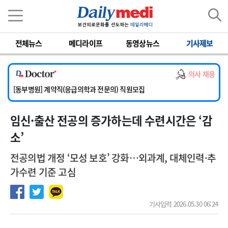
이름
비밀번호
전체뉴스
메디라이프
동영상뉴스
기사제보
[서울아산병원] 2026년 하반기 인턴 모집
[영남대학교의료원] 마취통증의학과 임기제 임상의사 채용
의사 채용
[충남대학교병원] 소아청소년과(소아응급전담) 계약직 의사 공개채용
[동부병원] 계약직(응급의학과 전문의) 직원모집
[이대목동병원] 하반기 전공의(레지던트1년차) 모집
임신·출산 전공의 증가하는데 수련시간은 ‘감
[서울아산병원] 2026년 하반기 인턴 모집
[영남대학교의료원] 마취통증의학과 임기제 임상의사 채용
소’
전공의법 개정 ‘모성 보호’ 강화…외과계, 대체인력·추
가수련 기준 고심
기사입력 2026.05.30 06:24