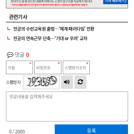
관련기사
전공의 수련교육원 출범…'체계·패러다임' 전환
전공의 연속근무 단축…'기대 or 우려' 교차
댓글
0
스팸방지
등록
0
/ 2000