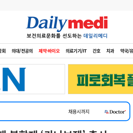
변경
사고
수첩
학회
의대/전공의
제약·바이오
의료기기/IT
간호
치과
약국/
계
6
관리급여 실시
~2026-08-31
7
지필공 지원책
채용시까지
8
수련환경 개선
 공개채용
채용시까지
9
의과대학 입시
채용시까지
10
약가인하
유권해석
정책/통계
공시
~2026-08-15
~2026-08-31