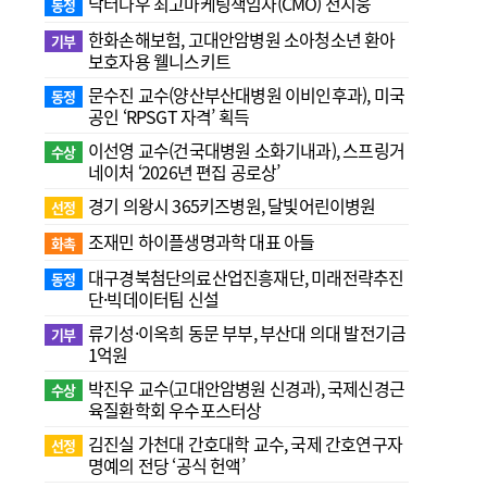
닥터나우 최고마케팅책임자(CMO) 전지웅
동정
한화손해보험, 고대안암병원 소아청소년 환아
기부
보호자용 웰니스키트
문수진 교수( 양산부산대병원 이비인후과), 미국
동정
공인 ‘RPSGT 자격’ 획득
이선영 교수(건국대병원 소화기내과), 스프링거
수상
네이처 ‘2026년 편집 공로상’
경기 의왕시 365키즈병원, 달빛어린이병원
선정
조재민 하이플생명과학 대표 아들
화촉
대구경북첨단의료산업진흥재단, 미래전략추진
동정
단·빅데이터팀 신설
류기성·이옥희 동문 부부, 부산대 의대 발전기금
기부
1억원
박진우 교수(고대안암병원 신경과), 국제신경근
수상
육질환학회 우수포스터상
김진실 가천대 간호대학 교수, 국제 간호연구자
선정
명예의 전당 ‘공식 헌액’