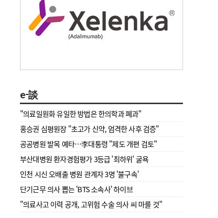
e-談
"의료일원화 유일한 방법은 한의학과 폐과"
홍승권 심평원장 " 초고가 신약, 엄격한 사후 검증"
공공병원 발목 예타…李대통령 "제도 개편 검토"
부산대병원 환자경험평가 3등급 '최하위' 굴욕
인천 시신 오배출 병원 관계자 3명 '불구속'
단기근무 의사 뽑는 'BTS 소속사' 하이브
"의료사고 이력 공개, 고위험 수술 의사 씨 마를 것"