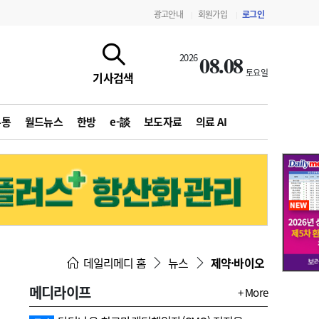
광고안내
회원가입
로그인
|
|
08.08
2026
토요일
기사검색
유통
월드뉴스
한방
e-談
보도자료
의료 AI
지침·기준·평가
약제급여 심사 결과
데일리메디 홈
뉴스
제약·바이오
메디라이프
+ More