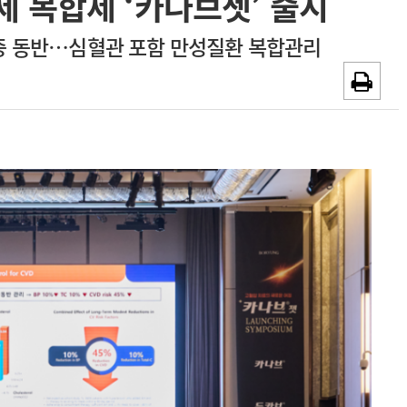
3제 복합제 ‘카나브젯’ 출시
채용시까지
광고안내
증 동반…심혈관 포함 만성질환 복합관리