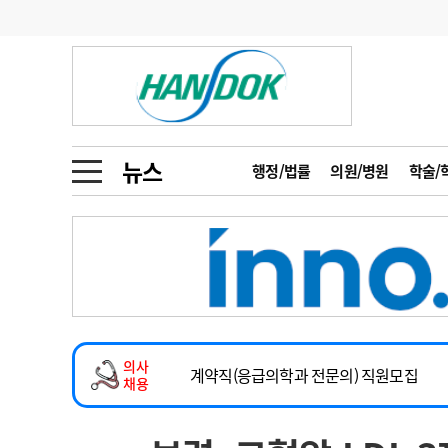
기부
모집
메디인포
인사
부음
오피니언
칼럼
건강정보
금주의 검색어
인물
초대석
피플
뉴스
행정/법률
의원/병원
학술/
1
의사인력 수급 추
동영상뉴스
2026년 하반기 인턴 모집
2
성분명 처방
마취통증의학과 임기제 임상의사 채용
포토뉴스
포토뉴스
3
AI의료
소아청소년과(소아응급전담) 계약직 의사
4
전공의 모집 결과
메디 Hospital
지역병원
중소병원
계약직(응급의학과 전문의) 직원모집
5
의사국시 합격률
의사
인포메이션
행정처분
판례
하반기 전공의(레지던트1년차) 모집
채용
2026년 하반기 인턴 모집
학회·연수강좌
학회/연수강좌
행사