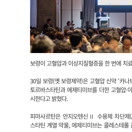
보령이 고혈압과 이상지질혈증을 한 번에 치료할
30일 보령(옛 보령제약)은
고혈압 신약 ‘카나
토르바스타틴과 에제티미브를 더한
고혈압·이
시한다고 밝혔다.
피마사르탄은 안지오텐신Ⅱ 수용체 차단제(A
스타틴 계열 약물, 에제티미브는 콜레스테롤 