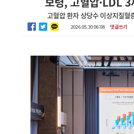
보령, 고혈압·LDL 
마취통증의학과 임기제 임상의사 채용
고객센터
회사소개
법적고지
고혈압 환자 상당수 이상지질혈
2026.05.30 06:08
댓글쓰기