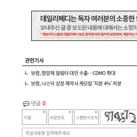
관련기사
보령, 항암제 알림타 대만 수출…CDMO 확대
보령, 나스닥 상장 제약사 케모맙 ‘지분 4%’ 처분
댓글
0