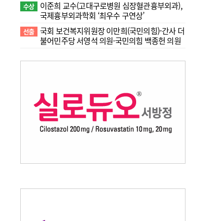
이준희 교수(고대구로병원 심장혈관흉부외과),
수상
국제흉부외과학회 ‘최우수 구연상’
국회 보건복지위원장 이만희(국민의힘)-간사 더
선출
불어민주당 서영석 의원·국민의힘 백종헌 의원