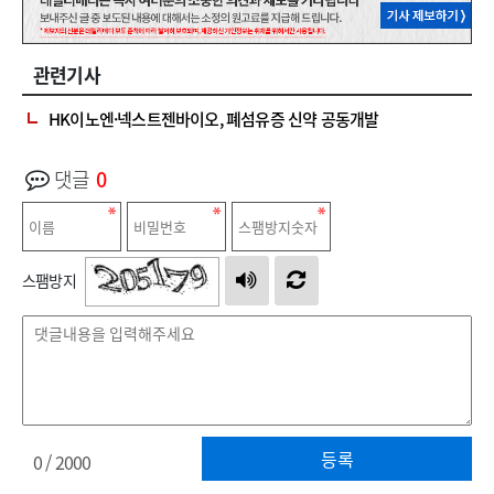
관련기사
HK이노엔·넥스트젠바이오, 폐섬유증 신약 공동개발
댓글
0
스팸방지
등록
0
/ 2000