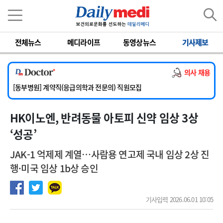
이름
비밀번호
전체뉴스
메디라이프
동영상뉴스
기사제보
[서울아산병원] 2026년 하반기 인턴 모집
[영남대학교의료원] 마취통증의학과 임기제 임상의사 채용
의사 채용
[충남대학교병원] 소아청소년과(소아응급전담) 계약직 의사 공개채용
[동부병원] 계약직(응급의학과 전문의) 직원모집
[이대목동병원] 하반기 전공의(레지던트1년차) 모집
HK이노엔, 반려동물 아토피 신약 임상 3상
[서울아산병원] 2026년 하반기 인턴 모집
[영남대학교의료원] 마취통증의학과 임기제 임상의사 채용
‘성공’
JAK-1 억제제 계열…사람용 연고제 국내 임상 2상 진
행·미국 임상 1b상 승인
기사입력 2026.06.01 10:05