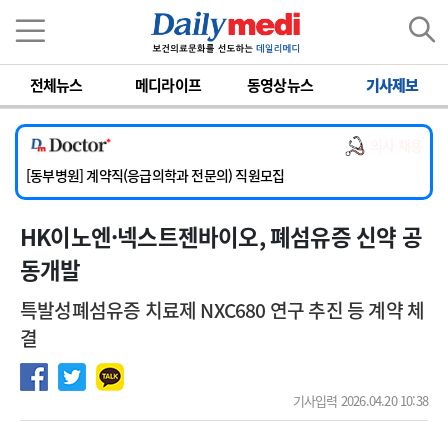
이름
비밀번호
전체뉴스
메디라이프
동영상뉴스
기사제보
[서울아산병원] 2026년 하반기 인턴 모집
[영남대학교의료원] 마취통증의학과 임기제 임상의사 채용
의사 채용
[충남대학교병원] 소아청소년과(소아응급전담) 계약직 의사 공개채용
[동부병원] 계약직(응급의학과 전문의) 직원모집
[이대목동병원] 하반기 전공의(레지던트1년차) 모집
HK이노엔·넥스트젠바이오, 폐섬유증 신약 공
[서울아산병원] 2026년 하반기 인턴 모집
[영남대학교의료원] 마취통증의학과 임기제 임상의사 채용
동개발
특발성폐섬유증 치료제 NXC680 연구 추진 등 계약 체
결
기사입력 2026.04.20 10:38