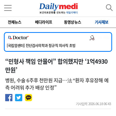
이름
비밀번호
전체뉴스
메디라이프
동영상뉴스
기사제보
[서울아산병원] 2026년 하반기 인턴 모집
[명지병원] 하반기 전공의(인턴) 모집
의사 채용
[동국대학교 경주병원] 내과(소화기, 심장, 내분비), 소아청소년과, 외과, 심장혈관흉부외과, 이비인후과, 병리과 교원 초빙
[국립암센터] 진단검사의학과 정규직 의사직 초빙
[인제대학교해운대백병원] 치과 진료교수 모집 공고
“민형사 책임 안물어” 합의했지만 ‘1억4930
[서울아산병원] 2026년 하반기 인턴 모집
[명지병원] 하반기 전공의(인턴) 모집
만원’
병원, 수술 6주후 천만원 지급…法 “환자 후유장해 예
측 어려워 추가 배상 인정”
기사입력 2026.06.18 06:43