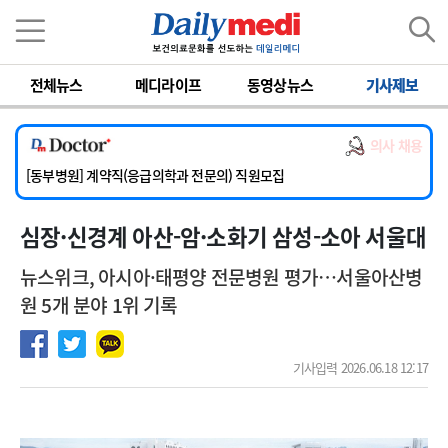
이름
비밀번호
전체뉴스
메디라이프
동영상뉴스
기사제보
[서울아산병원] 2026년 하반기 인턴 모집
[영남대학교의료원] 마취통증의학과 임기제 임상의사 채용
의사 채용
[충남대학교병원] 소아청소년과(소아응급전담) 계약직 의사 공개채용
[동부병원] 계약직(응급의학과 전문의) 직원모집
[이대목동병원] 하반기 전공의(레지던트1년차) 모집
심장·신경계 아산-암·소화기 삼성-소아 서울대
[서울아산병원] 2026년 하반기 인턴 모집
[영남대학교의료원] 마취통증의학과 임기제 임상의사 채용
뉴스위크, 아시아·태평양 전문병원 평가…서울아산병
원 5개 분야 1위 기록
기사입력 2026.06.18 12:17