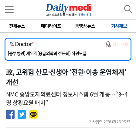
이름
비밀번호
전체뉴스
메디라이프
동영상뉴스
기사제보
[서울아산병원] 2026년 하반기 인턴 모집
[영남대학교의료원] 마취통증의학과 임기제 임상의사 채용
의사 채용
[충남대학교병원] 소아청소년과(소아응급전담) 계약직 의사 공개채용
[동부병원] 계약직(응급의학과 전문의) 직원모집
[이대목동병원] 하반기 전공의(레지던트1년차) 모집
政, 고위험 산모·신생아 ‘전원·이송 운영체계’
[서울아산병원] 2026년 하반기 인턴 모집
[영남대학교의료원] 마취통증의학과 임기제 임상의사 채용
개선
NMC 중앙모자의료센터 정보시스템 6월 개통…“3~4
명 상황요원 배치”
기사입력 2026.05.26 05:33