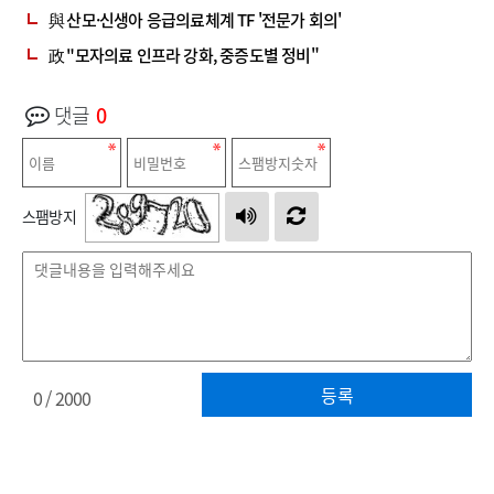
與 산모·신생아 응급의료체계 TF '전문가 회의'
政 "모자의료 인프라 강화, 중증도별 정비"
댓글
0
스팸방지
등록
0
/ 2000