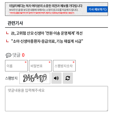
관련기사
政, 고위험 산모·신생아 '전원·이송 운영체계' 개선
"소아·신생아중환자-응급의료, 기능 재설계 시급"
댓글
0
스팸방지