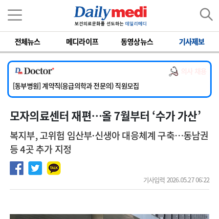
이름
비밀번호
전체뉴스
메디라이프
동영상뉴스
기사제보
[서울아산병원] 2026년 하반기 인턴 모집
[영남대학교의료원] 마취통증의학과 임기제 임상의사 채용
의사 채용
[충남대학교병원] 소아청소년과(소아응급전담) 계약직 의사 공개채용
[동부병원] 계약직(응급의학과 전문의) 직원모집
[이대목동병원] 하반기 전공의(레지던트1년차) 모집
모자의료센터 재편…올 7월부터 ‘수가 가산’
[서울아산병원] 2026년 하반기 인턴 모집
[영남대학교의료원] 마취통증의학과 임기제 임상의사 채용
복지부, 고위험 임산부·신생아 대응체계 구축…동남권
등 4곳 추가 지정
기사입력 2026.05.27 06:22