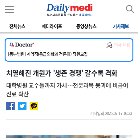
이름
비밀번호
전체뉴스
메디라이프
동영상뉴스
기사제보
[서울아산병원] 2026년 하반기 인턴 모집
[영남대학교의료원] 마취통증의학과 임기제 임상의사 채용
의사 채용
[충남대학교병원] 소아청소년과(소아응급전담) 계약직 의사 공개채용
[동부병원] 계약직(응급의학과 전문의) 직원모집
[이대목동병원] 하반기 전공의(레지던트1년차) 모집
치열해진 개원가 '생존 경쟁' 갈수록 격화
[서울아산병원] 2026년 하반기 인턴 모집
[영남대학교의료원] 마취통증의학과 임기제 임상의사 채용
대학병원 교수들까지 가세…전문과목 붕괴에 비급여
진료 확산
기사입력 2025.07.17 16:33