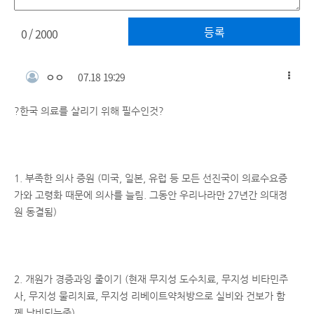
등록
0
/ 2000
ㅇㅇ
07.18 19:29
?한국 의료를 살리기 위해 필수인것?
1. 부족한 의사 증원 (미국, 일본, 유럽 등 모든 선진국이 의료수요증
가와 고령화 때문에 의사를 늘림. 그동안 우리나라만 27년간 의대정
원 동결됨)
2. 개원가 경증과잉 줄이기 (현재 무지성 도수치료, 무지성 비타민주
사, 무지성 물리치료, 무지성 리베이트약처방으로 실비와 건보가 함
께 낭비되는중)