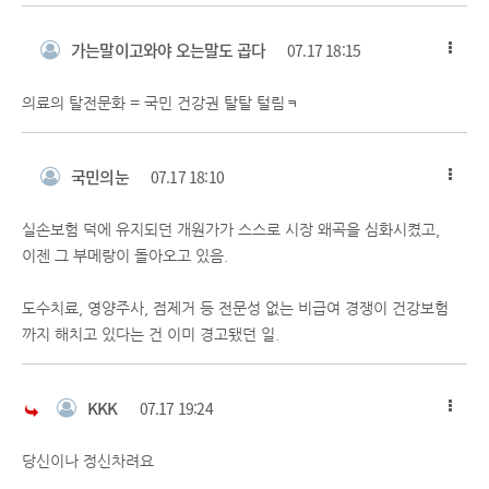
가는말이고와야 오는말도 곱다
07.17 18:15
의료의 탈전문화 = 국민 건강권 탈탈 털림ㅋ
국민의눈
07.17 18:10
실손보험 덕에 유지되던 개원가가 스스로 시장 왜곡을 심화시켰고,
이젠 그 부메랑이 돌아오고 있음.
도수치료, 영양주사, 점제거 등 전문성 없는 비급여 경쟁이 건강보험
까지 해치고 있다는 건 이미 경고됐던 일.
KKK
07.17 19:24
당신이나 정신차려요