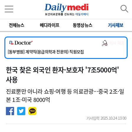
이름
비밀번호
전체뉴스
메디라이프
동영상뉴스
기사제보
[서울아산병원] 2026년 하반기 인턴 모집
[영남대학교의료원] 마취통증의학과 임기제 임상의사 채용
의사 채용
[충남대학교병원] 소아청소년과(소아응급전담) 계약직 의사 공개채용
[동부병원] 계약직(응급의학과 전문의) 직원모집
[이대목동병원] 하반기 전공의(레지던트1년차) 모집
한국 찾은 외국인 환자·보호자 '7조5000억'
[서울아산병원] 2026년 하반기 인턴 모집
[영남대학교의료원] 마취통증의학과 임기제 임상의사 채용
사용
진료뿐만 아니라 쇼핑·여행 등 의료관광···중국 2조·일
본 1조·미국 8000억
기사입력 2025.10.24 13:00