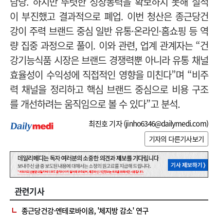
담당. 하지만 뚜렷한 성장동력을 확보하지 못해 실적
이 부진했고 결과적으로 폐업.
이번 청산은 종근당건
강이 주력 브랜드 중심 일반 유통·온라인·홈쇼핑 등 역
량 집중 과정으로 풀이. 이와 관련,
업계 관계자는 “건
강기능식품 시장은 브랜드 경쟁력뿐 아니라 유통 채널
효율성이 수익성에 직접적인 영향을 미친다”며 “비주
력 채널을 정리하고 핵심 브랜드 중심으로 비용 구조
를 개선하려는 움직임으로 볼 수 있다”고 분석.
최진호 기자 (
jinho6346@dailymedi.com
)
기자의 다른기사보기
관련기사
종근당건강-엔테로바이옴, '체지방 감소' 연구