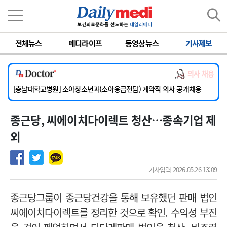
이름
비밀번호
전체뉴스
메디라이프
동영상뉴스
기사제보
[서울아산병원] 2026년 하반기 인턴 모집
의사 채용
[영남대학교의료원] 마취통증의학과 임기제 임상의사 채용
[충남대학교병원] 소아청소년과(소아응급전담) 계약직 의사 공개채용
[동부병원] 계약직(응급의학과 전문의) 직원모집
종근당, 씨에이치다이렉트 청산…종속기업 제
[이대목동병원] 하반기 전공의(레지던트1년차) 모집
[서울아산병원] 2026년 하반기 인턴 모집
외
[영남대학교의료원] 마취통증의학과 임기제 임상의사 채용
기사입력 2026.05.26 13:09
종근당그룹이 종근당건강을 통해 보유했던 판매 법인
씨에이치다이렉트를 정리한 것으로 확인. 수익성 부진