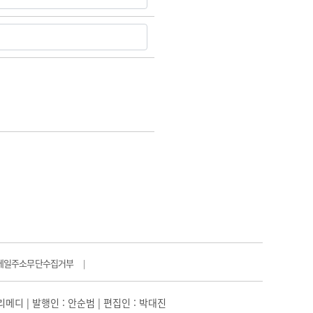
메일주소무단수집거부
|
일리메디 | 발행인 : 안순범 | 편집인 : 박대진