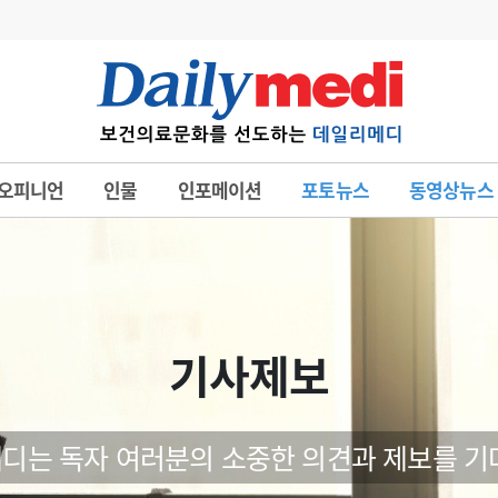
변경
사고
수첩
오피니언
인물
인포메이션
포토뉴스
동영상뉴스
계
6
관리급여 실시
7
지필공 지원책
8
수련환경 개선
9
의과대학 입시
기사제보
10
약가인하
유권해석
정책/통계
공시
디는 독자 여러분의 소중한 의견과 제보를 기