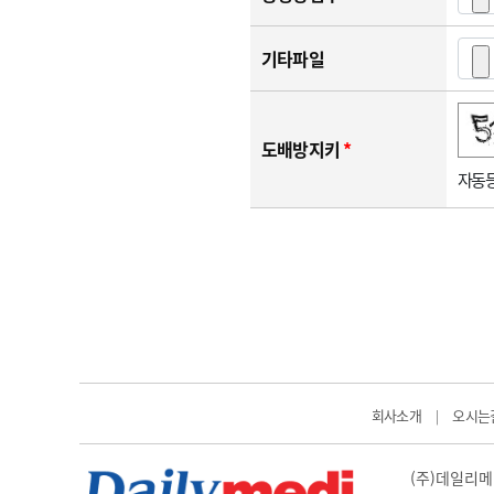
기타파일
숫자음성듣기
새로고침
도배방지키
*
자동등
회사소개
오시는
|
(주)데일리메디