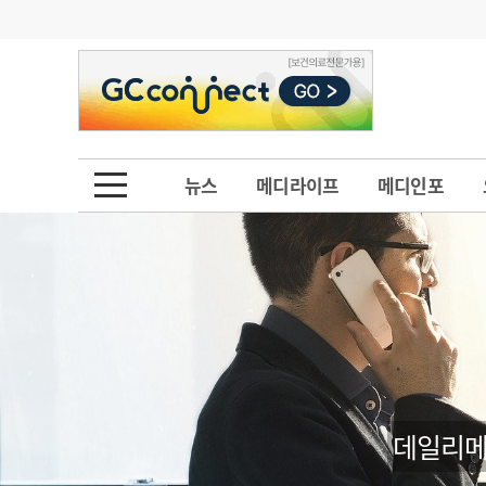
기부
모집
메디인포
인사
부음
오피니언
칼럼
건강정보
금주의 검색어
인물
초대석
피플
뉴스
메디라이프
메디인포
1
의사인력 수급 추
동영상뉴스
2
성분명 처방
포토뉴스
포토뉴스
3
AI의료
4
전공의 모집 결과
메디 Hospital
지역병원
중소병원
5
의사국시 합격률
인포메이션
행정처분
판례
데일리메
학회·연수강좌
학회/연수강좌
행사