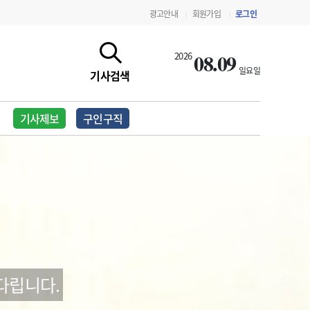
광고안내
회원가입
로그인
|
|
08.09
2026
일요일
기사검색
기사제보
구인구직
지침·기준·평가
약제급여 심사 결과
다립니다.