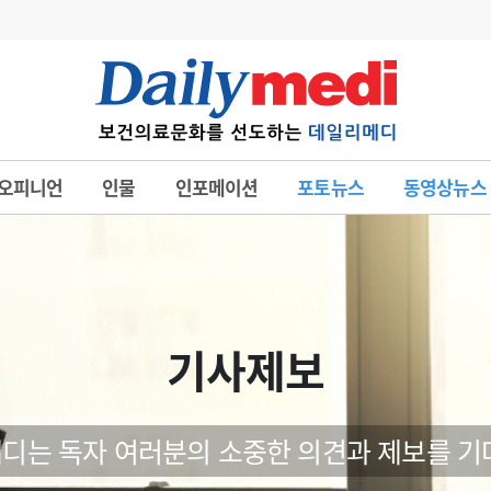
변경
사고
수첩
오피니언
인물
인포메이션
포토뉴스
동영상뉴스
계
6
관리급여 실시
7
지필공 지원책
8
수련환경 개선
9
의과대학 입시
기사제보
10
약가인하
유권해석
정책/통계
공시
디는 독자 여러분의 소중한 의견과 제보를 기