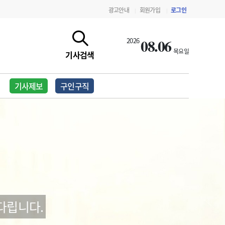
광고안내
회원가입
로그인
|
|
08.06
2026
목요일
기사검색
기사제보
구인구직
지침·기준·평가
약제급여 심사 결과
다립니다.