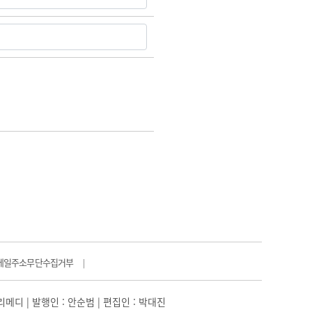
메일주소무단수집거부
|
일리메디 | 발행인 : 안순범 | 편집인 : 박대진