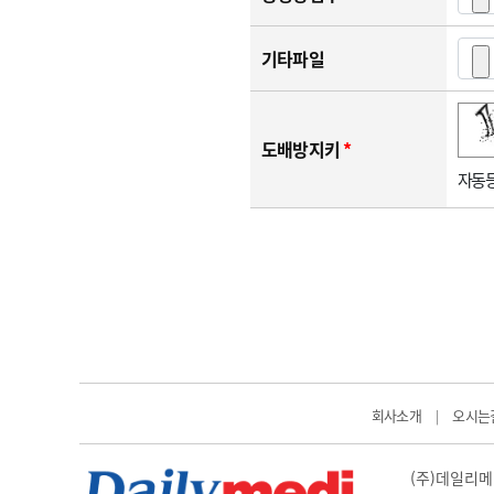
기타파일
숫자음성듣기
새로고침
도배방지키
*
자동등
회사소개
오시는
|
(주)데일리메디