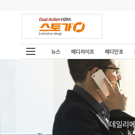
기부
모집
메디인포
인사
부음
오피니언
칼럼
건강정보
금주의 검색어
인물
초대석
피플
뉴스
메디라이프
메디인포
1
의사인력 수급 추
동영상뉴스
2
성분명 처방
포토뉴스
포토뉴스
3
AI의료
4
전공의 모집 결과
메디 Hospital
지역병원
중소병원
5
의사국시 합격률
인포메이션
행정처분
판례
데일리메
학회·연수강좌
학회/연수강좌
행사