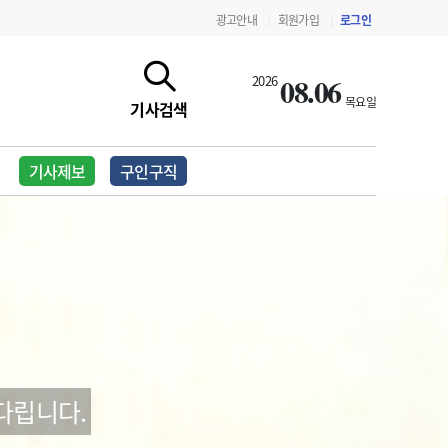
광고안내
회원가입
로그인
|
|
08.06
2026
목요일
기사검색
기사제보
구인구직
지침·기준·평가
약제급여 심사 결과
다립니다.