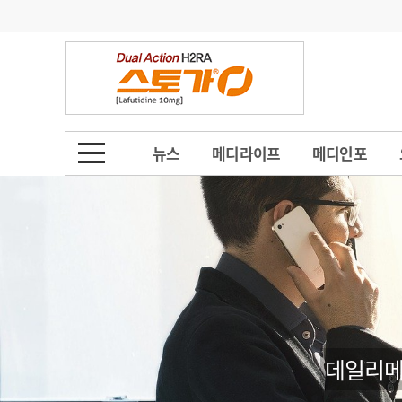
기부
모집
메디인포
인사
부음
오피니언
칼럼
건강정보
금주의 검색어
인물
초대석
피플
뉴스
메디라이프
메디인포
1
의사인력 수급 추
동영상뉴스
2
성분명 처방
포토뉴스
포토뉴스
3
AI의료
4
전공의 모집 결과
메디 Hospital
지역병원
중소병원
5
의사국시 합격률
인포메이션
행정처분
판례
데일리메
학회·연수강좌
학회/연수강좌
행사