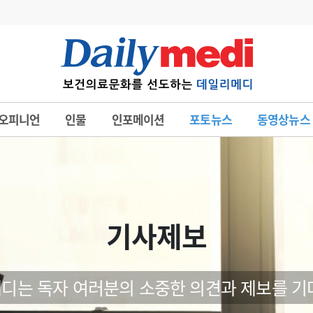
변경
사고
수첩
오피니언
인물
인포메이션
포토뉴스
동영상뉴스
계
6
관리급여 실시
7
지필공 지원책
8
수련환경 개선
9
의과대학 입시
기사제보
10
약가인하
유권해석
정책/통계
공시
디는 독자 여러분의 소중한 의견과 제보를 기