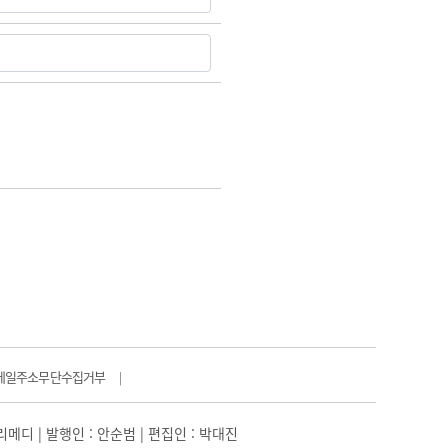
메일주소무단수집거부
|
일리메디 | 발행인 : 안순범 | 편집인 : 박대진