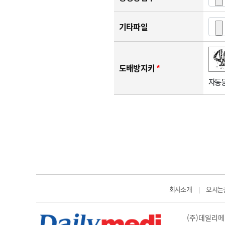
기타파일
숫자음성듣기
새로고침
도배방지키
*
자동등
회사소개
오시는
|
(주)데일리메디