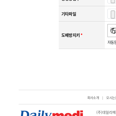
기타파일
숫자음성듣기
새로고침
도배방지키
*
자동등
회사소개
오시는
|
(주)데일리메디