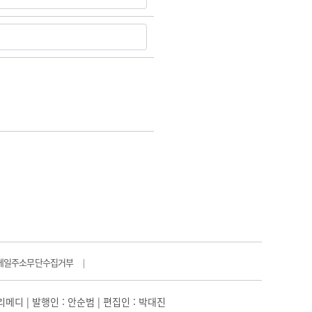
메일주소무단수집거부
|
일리메디 | 발행인 : 안순범 | 편집인 : 박대진