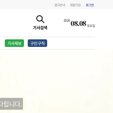
광고안내
회원가입
로그인
|
|
08.08
2026
토요일
기사검색
기사제보
구인구직
지침·기준·평가
약제급여 심사 결과
다립니다.