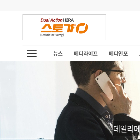
기부
모집
메디인포
인사
부음
오피니언
칼럼
건강정보
금주의 검색어
인물
초대석
피플
뉴스
메디라이프
메디인포
1
의사인력 수급 추
동영상뉴스
2
성분명 처방
포토뉴스
포토뉴스
3
AI의료
4
전공의 모집 결과
메디 Hospital
지역병원
중소병원
5
의사국시 합격률
인포메이션
행정처분
판례
데일리메
학회·연수강좌
학회/연수강좌
행사