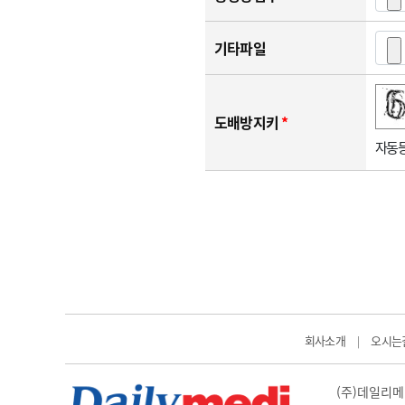
기타파일
숫자음성듣기
새로고침
도배방지키
*
자동등
회사소개
오시는
|
(주)데일리메디