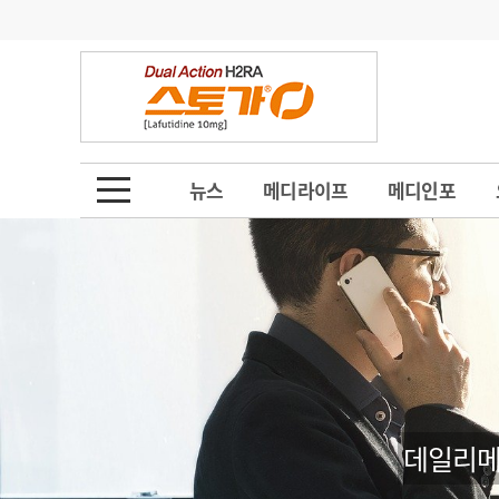
기부
모집
메디인포
인사
부음
오피니언
칼럼
건강정보
금주의 검색어
인물
초대석
피플
뉴스
메디라이프
메디인포
1
의사인력 수급 추
동영상뉴스
2
성분명 처방
포토뉴스
포토뉴스
3
AI의료
4
전공의 모집 결과
메디 Hospital
지역병원
중소병원
5
의사국시 합격률
인포메이션
행정처분
판례
데일리메
학회·연수강좌
학회/연수강좌
행사