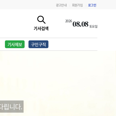
광고안내
회원가입
로그인
|
|
08.08
2026
토요일
기사검색
기사제보
구인구직
지침·기준·평가
약제급여 심사 결과
다립니다.