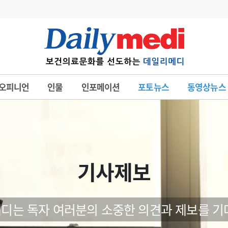
변경
사고
수첩
오피니언
인물
인포메이션
포토뉴스
동영상뉴스
계
6
관리급여 실시
7
지필공 지원책
8
수련환경 개선
9
의과대학 입시
기사제보
10
약가인하
유권해석
정책/통계
공시
디는 독자 여러분의 소중한 의견과 제보를 기