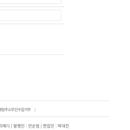
메일주소무단수집거부
|
일리메디 | 발행인 : 안순범 | 편집인 : 박대진